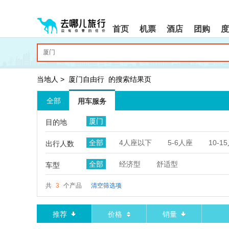
请
提
提
按
示:
示:
shift+enter
您
您
首页
机票
酒店
团购
度
进
已
已
入
进
离
去
入
开
哪
网
网
网
站
站
智
导
导
当地人
>
厦门自由行
的搜索结果页
能
航
航
导
区,
区
全部
用车服务
盲
本
语
区
厦门
目的地
音
域
引
含
全部
4人座以下
5-6人座
10-1
导
有
出行人数
模
6
式
个
全部
经济型
舒适型
车型
模
块,
共
3
个产品
清空筛选项
按
下
Tab
推荐
价格
销量
键
浏