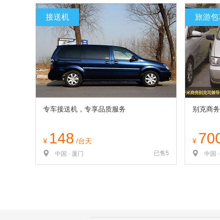
览
信
接送机
旅游包
息
专车接送机，专享品质服务
别克商务
148
70
¥
/台天
¥
已售5
中国 · 厦门
中国 