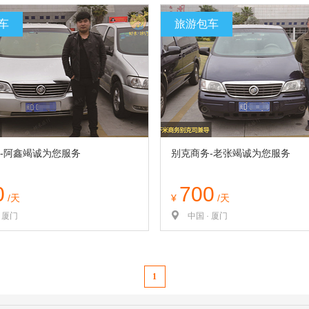
车
旅游包车
-阿鑫竭诚为您服务
别克商务-老张竭诚为您服务
0
700
/天
¥
/天
· 厦门
中国 · 厦门
1