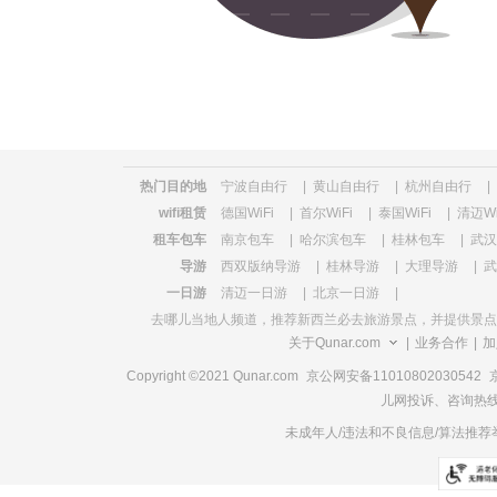
览
信
息
热门目的地
宁波自由行
|
黄山自由行
|
杭州自由行
|
wifi租赁
德国WiFi
|
首尔WiFi
|
泰国WiFi
|
清迈Wi
租车包车
南京包车
|
哈尔滨包车
|
桂林包车
|
武汉
导游
西双版纳导游
|
桂林导游
|
大理导游
|
武
一日游
清迈一日游
|
北京一日游
|
去哪儿当地人频道，推荐
新西兰必去旅游景点
，并提供景点
关于Qunar.com
|
业务合作
|
加
Copyright ©2021 Qunar.com
京公网安备11010802030542
儿网投诉、咨询热线电
未成年人/违法和不良信息/算法推荐举报