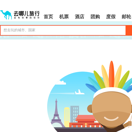
请
提
提
按
示:
示:
shift+enter
您
您
首页
机票
酒店
团购
度假
邮轮
进
已
已
入
进
离
去
入
开
哪
网
网
网
站
站
智
导
导
能
航
航
导
区,
区
盲
本
语
区
音
域
引
含
导
有
模
6
式
个
模
块,
按
下
Tab
键
浏