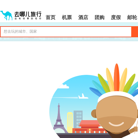
请
提
提
按
示:
示:
shift+enter
您
您
首页
机票
酒店
团购
度假
邮轮
进
已
已
入
进
离
去
入
开
哪
网
网
网
站
站
智
导
导
能
航
航
导
区,
区
盲
本
语
区
音
域
引
含
导
有
模
6
式
个
模
块,
按
下
Tab
键
浏