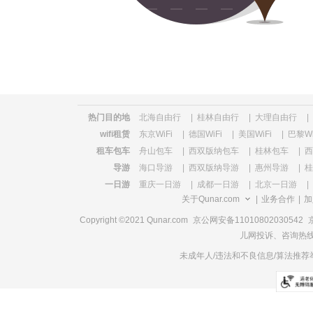
览
信
息
热门目的地
北海自由行
|
桂林自由行
|
大理自由行
|
wifi租赁
东京WiFi
|
德国WiFi
|
美国WiFi
|
巴黎Wi
租车包车
舟山包车
|
西双版纳包车
|
桂林包车
|
西
导游
海口导游
|
西双版纳导游
|
惠州导游
|
桂
一日游
重庆一日游
|
成都一日游
|
北京一日游
|
关于Qunar.com
|
业务合作
|
加
Copyright ©2021 Qunar.com
京公网安备11010802030542
儿网投诉、咨询热线电
未成年人/违法和不良信息/算法推荐举报