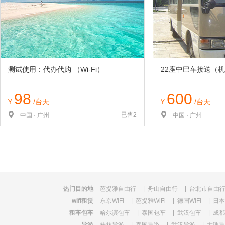
览
信
息
测试使用：代办代购 （Wi-Fi）
22座中巴车接送（
98
600
¥
/台天
¥
/台天
已售2
中国 · 广州
中国 · 广州
热门目的地
芭提雅自由行
|
舟山自由行
|
台北市自由
wifi租赁
东京WiFi
|
芭提雅WiFi
|
德国WiFi
|
日本W
租车包车
哈尔滨包车
|
泰国包车
|
武汉包车
|
成都