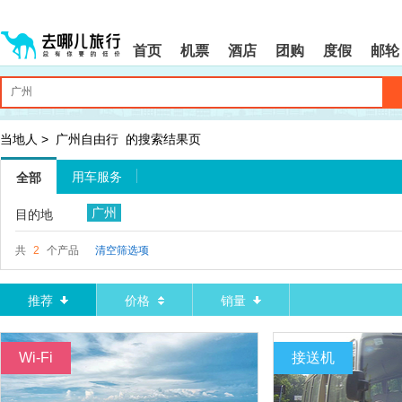
请
提
提
按
示:
示:
shift+enter
您
您
首页
机票
酒店
团购
度假
邮轮
进
已
已
入
进
离
去
入
开
哪
网
网
网
站
站
智
导
导
当地人
>
广州自由行
的搜索结果页
能
航
航
导
区,
区
用车服务
全部
盲
本
语
区
广州
目的地
音
域
引
含
导
有
共
2
个产品
清空筛选项
模
6
式
个
模
推荐
价格
销量
块,
按
下
Wi-Fi
接送机
Tab
键
浏