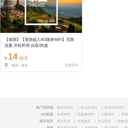
览
信
息
【泰国】【漫游超人4G随身WiFi】无限
流量 开机即用 自取/快递
14
¥
/台天
已售109
泰国 · 曼谷
热门目的地
南京自由行
|
舟山自由行
|
哈尔滨自由行
wifi租赁
东京WiFi
|
芭提雅WiFi
|
大阪WiFi
|
美国W
租车包车
南京包车
|
北海包车
|
舟山包车
|
桂林包