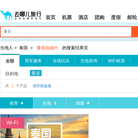
请
提
提
按
示:
示:
shift+enter
您
您
首页
机票
酒店
团购
度假
邮轮
进
已
已
入
进
离
去
入
开
哪
网
网
网
站
站
智
导
导
当地人
>
泰国
>
曼谷自由行
的搜索结果页
能
航
航
导
区,
区
用车服务
当地玩乐
当地咨询
WiFi租赁
全部
盲
本
语
区
曼谷
目的地
音
域
引
含
导
有
共
1
个产品
清空筛选项
模
6
式
个
模
推荐
价格
销量
块,
按
下
Wi-Fi
Tab
键
浏