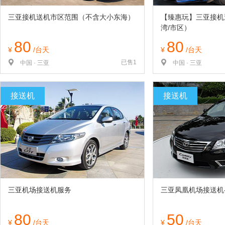
三亚接机送机市区范围（不含大小东海）
【臻惠玩】三亚接机
湾/市区）
80
80
¥
/台天
¥
/台天
已售1
中国 · 三亚
中国 · 三亚
接送机
接送机
三亚机场接送机服务
三亚凤凰机场接送机
80
50
¥
/台天
¥
/台天