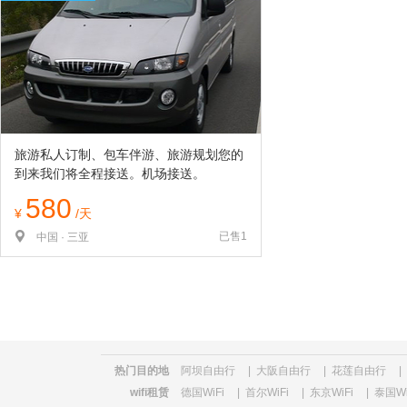
旅游私人订制、包车伴游、旅游规划您的
到来我们将全程接送。机场接送。
580
¥
/天
已售1
中国 · 三亚
热门目的地
阿坝自由行
|
大阪自由行
|
花莲自由行
|
wifi租赁
德国WiFi
|
首尔WiFi
|
东京WiFi
|
泰国Wi