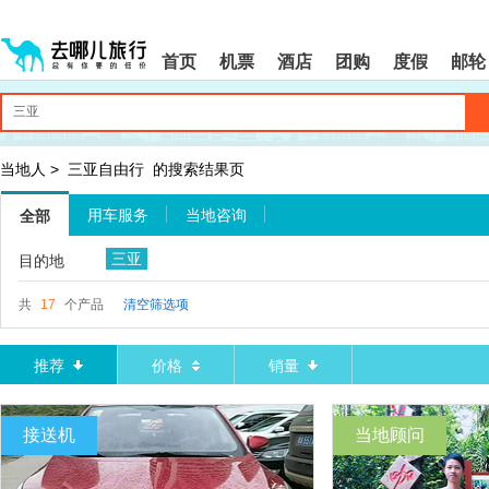
请
提
提
按
示:
示:
shift+enter
您
您
首页
机票
酒店
团购
度假
邮轮
进
已
已
入
进
离
去
入
开
哪
网
网
网
站
站
智
导
导
当地人
>
三亚自由行
的搜索结果页
能
航
航
导
区,
区
用车服务
当地咨询
全部
盲
本
语
区
三亚
目的地
音
域
引
含
导
有
共
17
个产品
清空筛选项
模
6
式
个
模
推荐
价格
销量
块,
按
下
接送机
当地顾问
Tab
键
浏