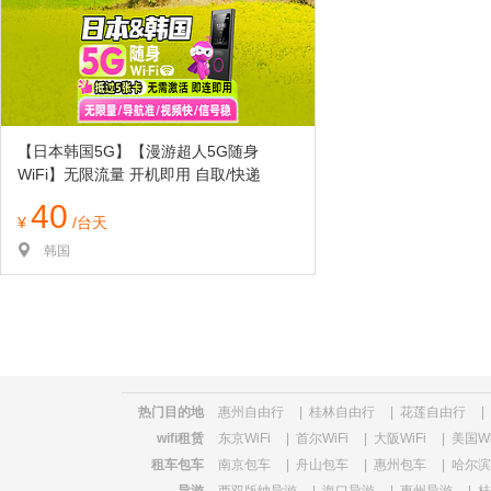
览
信
息
【日本韩国5G】【漫游超人5G随身
WiFi】无限流量 开机即用 自取/快递
40
¥
/台天
韩国
热门目的地
惠州自由行
|
桂林自由行
|
花莲自由行
|
wifi租赁
东京WiFi
|
首尔WiFi
|
大阪WiFi
|
美国Wi
租车包车
南京包车
|
舟山包车
|
惠州包车
|
哈尔滨