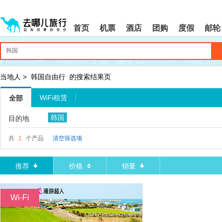
请
提
提
按
示:
示:
shift+enter
您
您
首页
机票
酒店
团购
度假
邮轮
进
已
已
入
进
离
去
入
开
哪
网
网
网
站
站
智
导
导
当地人
>
韩国自由行
的搜索结果页
能
航
航
导
区,
区
WiFi租赁
全部
盲
本
语
区
韩国
目的地
音
域
引
含
导
有
共
1
个产品
清空筛选项
模
6
式
个
模
推荐
价格
销量
块,
按
下
Wi-Fi
Tab
键
浏