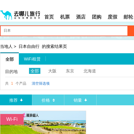
请
提
提
按
示:
示:
shift+enter
您
您
首页
机票
酒店
团购
度假
邮轮
进
已
已
入
进
离
去
入
开
哪
网
网
网
站
站
智
导
导
当地人
>
日本自由行
的搜索结果页
能
航
航
导
区,
区
WiFi租赁
全部
盲
本
语
区
全部
大阪
东京
北海道
目的地
音
域
引
含
导
有
共
1
个产品
清空筛选项
模
6
式
个
模
推荐
价格
销量
块,
按
下
Wi-Fi
Tab
键
浏