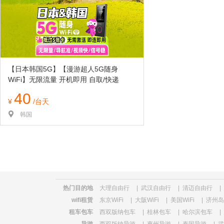
览
信
息
【日本韩国5G】【漫游超人5G随身
WiFi】无限流量 开机即用 自取/快递
40
¥
/台天
韩国
热门目的地
大理自由行
|
武汉自由行
|
清迈自由行
|
wifi租赁
东京WiFi
|
大阪WiFi
|
美国WiFi
|
济州岛W
租车包车
西双版纳包车
|
桂林包车
|
哈尔滨包车
|