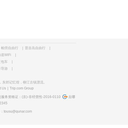
帕劳自由行
|
普吉岛自由行
|
道WiFi
|
亚包车
|
界导游
|
，东郊记忆馆，柳江古镇漂流。
t Us
|
Trip.com Group
务资格证：(京)-非经营性-2016-0110
去哪
345
usu@qunar.com