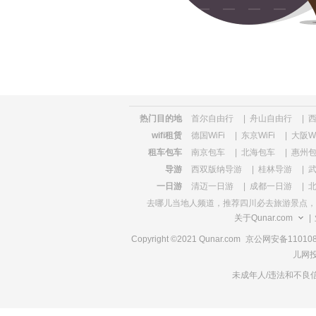
览
信
息
热门目的地
首尔自由行
|
舟山自由行
|
wifi租赁
德国WiFi
|
东京WiFi
|
大阪Wi
租车包车
南京包车
|
北海包车
|
惠州
导游
西双版纳导游
|
桂林导游
|
一日游
清迈一日游
|
成都一日游
|
去哪儿当地人频道，推荐
四川必去旅游景点
，
关于Qunar.com
|
Copyright ©2021 Qunar.com
京公网安备1101080
儿网投
未成年人/违法和不良信息