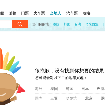
假
邮轮
门票
火车票
当地人
汽车票
攻略
热门目的地：
泰国
韩国
台湾
马来西亚
很抱歉，没有找到你想要的结果
您可能会对以下目的地感兴趣：
海外
泰国
韩国
日本
巴厘
国内
三亚
哈尔滨
北京
厦