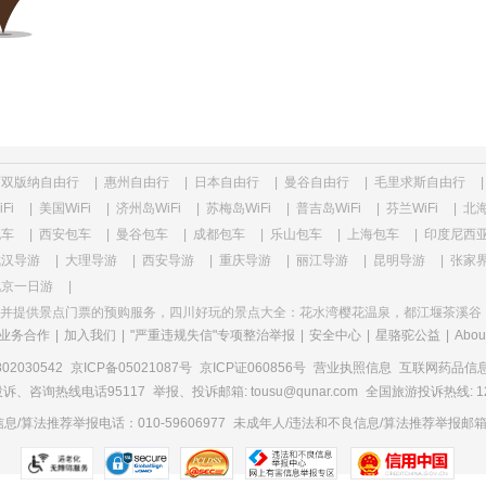
西双版纳自由行
|
惠州自由行
|
日本自由行
|
曼谷自由行
|
毛里求斯自由行
|
Fi
|
美国WiFi
|
济州岛WiFi
|
苏梅岛WiFi
|
普吉岛WiFi
|
芬兰WiFi
|
北海
包车
|
西安包车
|
曼谷包车
|
成都包车
|
乐山包车
|
上海包车
|
印度尼西
武汉导游
|
大理导游
|
西安导游
|
重庆导游
|
丽江导游
|
昆明导游
|
张家
北京一日游
|
并提供景点门票的预购服务，四川好玩的景点大全：花水湾樱花温泉，都江堰茶溪谷
业务合作
|
加入我们
|
"严重违规失信"专项整治举报
|
安全中心
|
星骆驼公益
|
Abou
2030542
京ICP备05021087号
京ICP证060856号
营业执照信息
互联网药品信息服
诉、咨询热线电话95117
举报、投诉邮箱: tousu@qunar.com
全国旅游投诉热线: 12
/算法推荐举报电话：010-59606977
未成年人/违法和不良信息/算法推荐举报邮箱：to