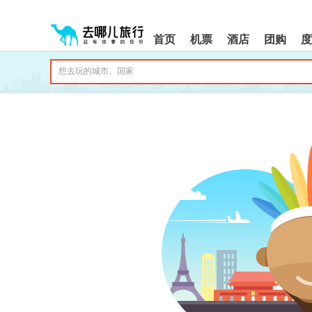
请
提
提
按
示:
示:
shift+enter
您
您
首页
机票
酒店
团购
度
进
已
已
入
进
离
去
入
开
哪
网
网
网
站
站
智
导
导
能
航
航
导
区,
区
盲
本
语
区
音
域
引
含
导
有
模
6
式
个
模
块,
按
下
Tab
键
浏