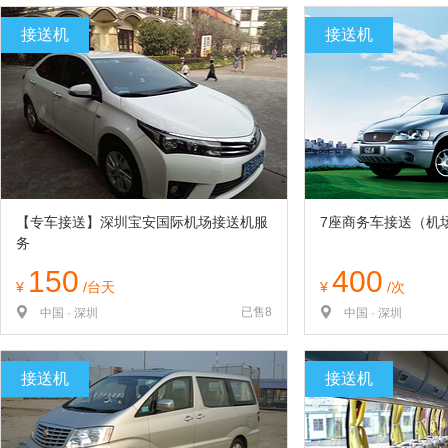
览
信
接送机
接送机
息
【专车接送】深圳宝安国际机场接送机服
7座商务车接送（机
务
150
400
¥
/台天
¥
/次
已售8
中国 · 深圳
中国 · 深圳
接送机
接送机