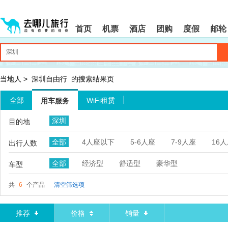
请
提
提
按
示:
示:
shift+enter
您
您
首页
机票
酒店
团购
度假
邮轮
进
已
已
入
进
离
去
入
开
哪
网
网
网
站
站
智
导
导
当地人
>
深圳自由行
的搜索结果页
能
航
航
导
区,
区
全部
WiFi租赁
用车服务
盲
本
语
区
深圳
目的地
音
域
引
含
全部
4人座以下
5-6人座
7-9人座
16
导
有
出行人数
模
6
式
个
全部
经济型
舒适型
豪华型
车型
模
块,
共
6
个产品
清空筛选项
按
下
Tab
推荐
价格
销量
键
浏