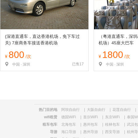
(深港直通车，直达香港机场，免下车过
（粤港直通车，深圳
关) 7座商务车接送香港机场
机场）45座大巴车
800
1800
¥
/次
¥
/次
已售17
中国 · 深圳
中国 · 深圳
热门目的地
阿坝自由行
|
大阪自由行
|
花莲自由行
|
wifi租赁
德国WiFi
|
首尔WiFi
|
东京WiFi
|
泰国Wi
租车包车
北海包车
|
惠州包车
|
桂林包车
|
武汉包
导游
海口导游
|
惠州导游
|
西安导游
|
杭州导