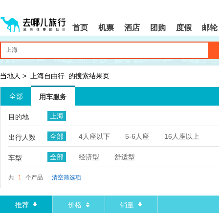
请
提
提
按
示:
示:
shift+enter
您
您
首页
机票
酒店
团购
度假
邮轮
进
已
已
入
进
离
去
入
开
哪
网
网
网
站
站
智
导
导
当地人
>
上海自由行
的搜索结果页
能
航
航
导
区,
区
全部
用车服务
盲
本
语
区
上海
目的地
音
域
引
含
全部
4人座以下
5-6人座
16人座以上
导
有
出行人数
模
6
式
个
全部
经济型
舒适型
车型
模
块,
共
1
个产品
清空筛选项
按
下
Tab
推荐
价格
销量
键
浏