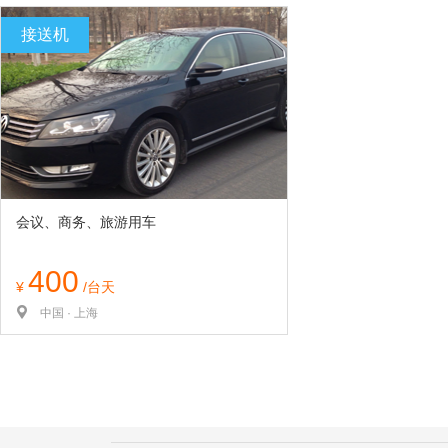
览
信
接送机
息
会议、商务、旅游用车
400
¥
/台天
中国 · 上海