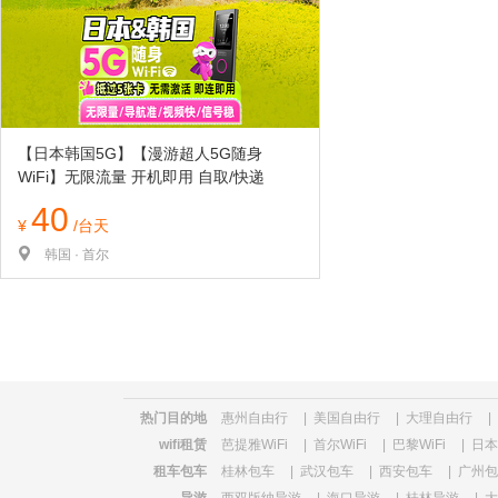
览
信
息
【日本韩国5G】【漫游超人5G随身
WiFi】无限流量 开机即用 自取/快递
40
¥
/台天
韩国 · 首尔
热门目的地
惠州自由行
|
美国自由行
|
大理自由行
|
wifi租赁
芭提雅WiFi
|
首尔WiFi
|
巴黎WiFi
|
日本W
租车包车
桂林包车
|
武汉包车
|
西安包车
|
广州包