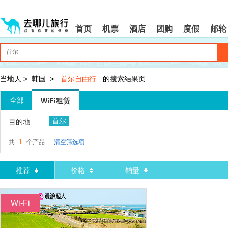
请
提
提
按
示:
示:
shift+enter
您
您
首页
机票
酒店
团购
度假
邮轮
进
已
已
入
进
离
去
入
开
哪
网
网
网
站
站
智
导
导
当地人
>
韩国
>
首尔自由行
的搜索结果页
能
航
航
导
区,
区
全部
WiFi租赁
盲
本
语
区
首尔
目的地
音
域
引
含
导
有
共
1
个产品
清空筛选项
模
6
式
个
模
推荐
价格
销量
块,
按
下
Wi-Fi
Tab
键
浏