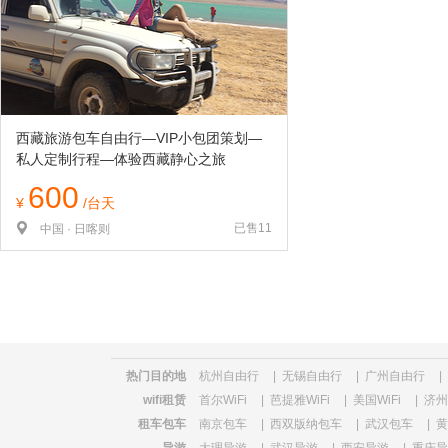
览
信
息
西藏旅游包车自由行—VIP小包团策划—
私人定制行程—体验西藏静心之旅
600
¥
/台天
已售11
中国 · 日喀则
热门目的地
杭州自由行
|
无锡自由行
|
广州自由行
|
wifi租赁
首尔WiFi
|
芭提雅WiFi
|
美国WiFi
|
济州
租车包车
南京包车
|
西双版纳包车
|
武汉包车
|
黄