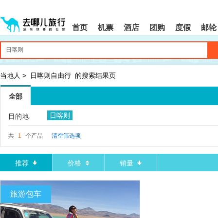
请
提
提
按
示:
示:
shift+enter
您
您
首页
机票
酒店
团购
度假
邮轮
进
已
已
入
进
离
去
入
开
哪
网
网
网
站
站
智
导
导
当地人
>
日喀则自由行
的搜索结果页
能
航
航
导
区,
区
全部
盲
本
语
区
日喀则
目的地
音
域
引
含
导
有
共
1
个产品
清空筛选项
模
6
式
个
模
推荐
价格
销量
块,
按
下
旅游包车
Tab
键
浏