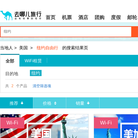
请
提
提
按
示:
示:
shift+enter
您
您
首页
机票
酒店
团购
度假
邮轮
进
已
已
入
进
离
去
入
开
哪
网
网
网
站
站
智
导
导
当地人
>
美国
>
纽约自由行
的搜索结果页
能
航
航
导
区,
区
WiFi租赁
全部
盲
本
语
区
纽约
目的地
音
域
引
含
导
有
共
2
个产品
清空筛选项
模
6
式
个
模
推荐
价格
销量
块,
按
下
Wi-Fi
Wi-Fi
Tab
键
浏