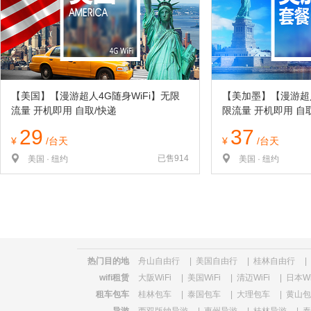
览
信
息
【美国】【漫游超人4G随身WiFi】无限
【美加墨】【漫游超人
流量 开机即用 自取/快递
限流量 开机即用 自
29
37
¥
/台天
¥
/台天
已售914
美国 · 纽约
美国 · 纽约
热门目的地
舟山自由行
|
美国自由行
|
桂林自由行
|
wifi租赁
大阪WiFi
|
美国WiFi
|
清迈WiFi
|
日本Wi
租车包车
桂林包车
|
泰国包车
|
大理包车
|
黄山包