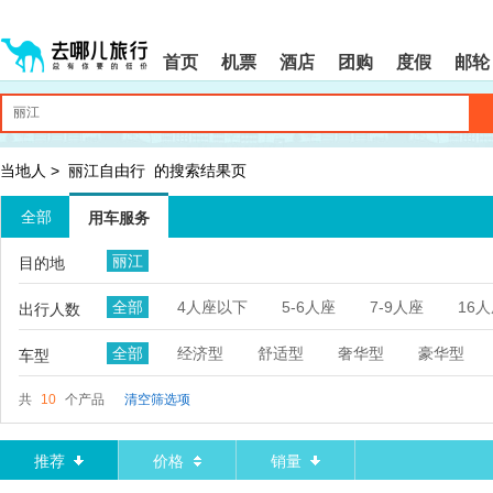
请
提
提
按
示:
示:
shift+enter
您
您
首页
机票
酒店
团购
度假
邮轮
进
已
已
入
进
离
去
入
开
哪
网
网
网
站
站
智
导
导
当地人
>
丽江自由行
的搜索结果页
能
航
航
导
区,
区
全部
用车服务
盲
本
语
区
丽江
目的地
音
域
引
含
全部
4人座以下
5-6人座
7-9人座
16
导
有
出行人数
模
6
式
个
全部
经济型
舒适型
奢华型
豪华型
车型
模
块,
共
10
个产品
清空筛选项
按
下
Tab
推荐
价格
销量
键
浏