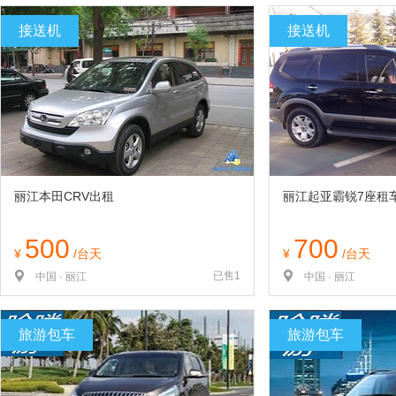
览
信
接送机
接送机
息
丽江本田CRV出租
丽江起亚霸锐7座租
500
700
¥
/台天
¥
/台天
已售1
中国 · 丽江
中国 · 丽江
旅游包车
旅游包车