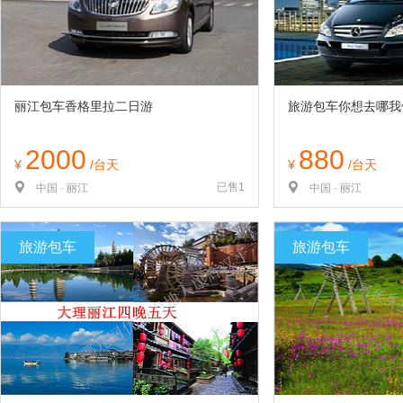
丽江包车香格里拉二日游
旅游包车你想去哪我
2000
880
¥
/台天
¥
/台天
已售1
中国 · 丽江
中国 · 丽江
旅游包车
旅游包车