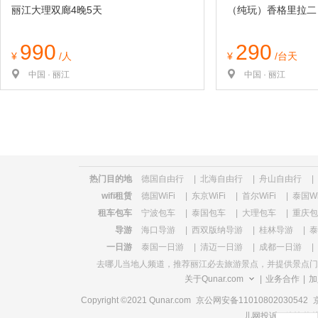
丽江大理双廊4晚5天
（纯玩）香格里拉二
990
290
¥
/人
¥
/台天
中国 · 丽江
中国 · 丽江
热门目的地
德国自由行
|
北海自由行
|
舟山自由行
|
wifi租赁
德国WiFi
|
东京WiFi
|
首尔WiFi
|
泰国Wi
租车包车
宁波包车
|
泰国包车
|
大理包车
|
重庆包
导游
海口导游
|
西双版纳导游
|
桂林导游
|
泰
一日游
泰国一日游
|
清迈一日游
|
成都一日游
|
去哪儿当地人频道，推荐
丽江必去旅游景点
，并提供景点门
关于Qunar.com
|
业务合作
|
加
Copyright ©2021 Qunar.com
京公网安备11010802030542
儿网投诉、咨询热线电