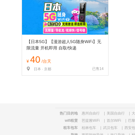
览
信
息
【日本5G】【漫游超人5G随身WiFi】无
限流量 开机即用 自取/快递
40
¥
/台天
已售14
日本 · 京都
热门目的地
惠州自由行
|
美国自由行
|
wifi租赁
芭提雅WiFi
|
首尔WiFi
|
巴黎
租车包车
桂林包车
|
武汉包车
|
西安