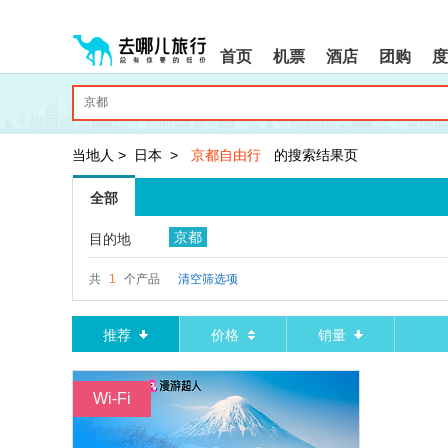
请
提
提
按
示:
示:
shift+enter
您
您
首页
机票
酒店
团购
度
进
已
已
入
进
离
去
入
开
哪
网
网
网
站
站
智
导
导
当地人
>
日本
>
京都自由行
的搜索结果页
能
航
航
导
区,
区
全部
盲
本
语
区
京都
目的地
音
域
引
含
导
有
共
1
个产品
清空筛选项
模
6
式
个
模
推荐
价格
销量
块,
按
下
Wi-Fi
Tab
键
浏