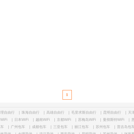
1
大理自由行
|
珠海自由行
|
高雄自由行
|
毛里求斯自由行
|
昆明自由行
|
天
WiFi
|
日本WiFi
|
越南WiFi
|
京都WiFi
|
苏梅岛WiFi
|
曼彻斯特WiFi
|
意
包车
|
广州包车
|
成都包车
|
三亚包车
|
丽江包车
|
苏州包车
|
普吉岛包