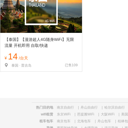
览
信
息
【泰国】【漫游超人4G随身WiFi】无限
流量 开机即用 自取/快递
14
¥
/台天
已售109
泰国 · 普吉岛
热门目的地
南京自由行
|
舟山自由行
|
哈尔滨自由行
wifi租赁
东京WiFi
|
芭提雅WiFi
|
大阪WiFi
|
美国W
租车包车
南京包车
|
北海包车
|
舟山包车
|
桂林包