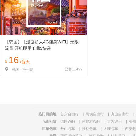
览
信
息
【韩国】【漫游超人4G随身WiFi】无限
流量 开机即用 自取/快递
16
¥
/台天
已售11499
韩国 · 济州岛
热门目的地
首尔自由行
|
阿坝自由行
|
舟山自由行
|
wifi租赁
德国WiFi
|
芭提雅WiFi
|
大阪WiFi
|
济州
租车包车
舟山包车
|
桂林包车
|
大理包车
|
西安包