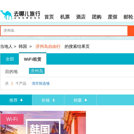
请
提
提
按
示:
示:
shift+enter
您
您
首页
机票
酒店
团购
度假
邮轮
进
已
已
入
进
离
去
入
开
哪
网
网
网
站
站
智
导
导
当地人
>
韩国
>
济州岛自由行
的搜索结果页
能
航
航
导
区,
区
全部
WiFi租赁
盲
本
语
区
济州岛
目的地
音
域
引
含
导
有
共
1
个产品
清空筛选项
模
6
式
个
模
推荐
价格
销量
块,
按
下
Wi-Fi
Tab
键
浏