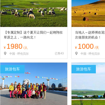
览
信
息
【专属定制】这个夏天让我们一起翱翔在
当地人～赵师傅欢迎
草原之上，一路向北！
次做朋友的机会！
1980
1000
¥
/人
¥
/天
已售43
中国 · 呼伦贝尔
中国 · 呼伦贝尔
旅游包车
旅游包车