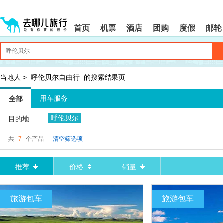
请
提
提
按
示:
示:
shift+enter
您
您
首页
机票
酒店
团购
度假
邮轮
进
已
已
入
进
离
去
入
开
哪
网
网
网
站
站
智
导
导
当地人
>
呼伦贝尔自由行
的搜索结果页
能
航
航
导
区,
区
用车服务
全部
盲
本
语
区
呼伦贝尔
目的地
音
域
引
含
导
有
共
7
个产品
清空筛选项
模
6
式
个
模
推荐
价格
销量
块,
按
下
旅游包车
旅游包车
Tab
键
浏