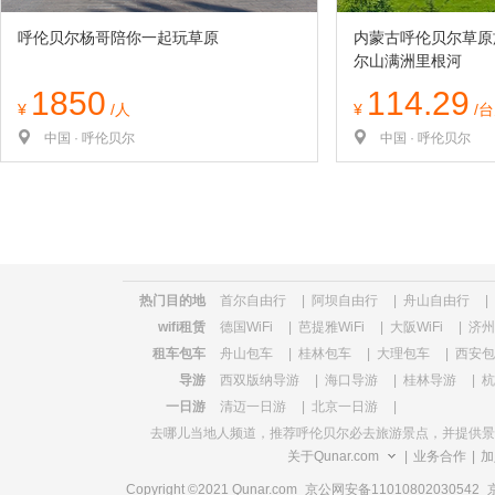
呼伦贝尔杨哥陪你一起玩草原
内蒙古呼伦贝尔草原
尔山满洲里根河
1850
114.29
¥
/人
¥
/
中国 · 呼伦贝尔
中国 · 呼伦贝尔
热门目的地
首尔自由行
|
阿坝自由行
|
舟山自由行
|
wifi租赁
德国WiFi
|
芭提雅WiFi
|
大阪WiFi
|
济州
租车包车
舟山包车
|
桂林包车
|
大理包车
|
西安包
导游
西双版纳导游
|
海口导游
|
桂林导游
|
杭
一日游
清迈一日游
|
北京一日游
|
去哪儿当地人频道，推荐
呼伦贝尔必去旅游景点
，并提供景
关于Qunar.com
|
业务合作
|
加
Copyright ©2021 Qunar.com
京公网安备11010802030542