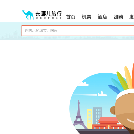
请
提
提
按
示:
示:
shift+enter
您
您
首页
机票
酒店
团购
度
进
已
已
入
进
离
去
入
开
哪
网
网
网
站
站
智
导
导
能
航
航
导
区,
区
盲
本
语
区
音
域
引
含
导
有
模
6
式
个
模
块,
按
下
Tab
键
浏