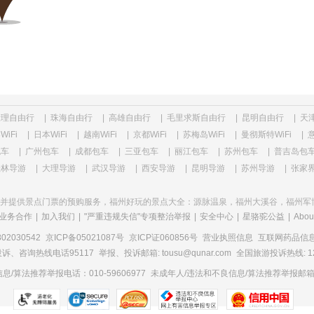
大理自由行
|
珠海自由行
|
高雄自由行
|
毛里求斯自由行
|
昆明自由行
|
天
WiFi
|
日本WiFi
|
越南WiFi
|
京都WiFi
|
苏梅岛WiFi
|
曼彻斯特WiFi
|
意
包车
|
广州包车
|
成都包车
|
三亚包车
|
丽江包车
|
苏州包车
|
普吉岛包
桂林导游
|
大理导游
|
武汉导游
|
西安导游
|
昆明导游
|
苏州导游
|
张家
并提供景点门票的预购服务，福州好玩的景点大全：源脉温泉，福州大溪谷，福州军
业务合作
|
加入我们
|
"严重违规失信"专项整治举报
|
安全中心
|
星骆驼公益
|
Abou
2030542
京ICP备05021087号
京ICP证060856号
营业执照信息
互联网药品信息服
诉、咨询热线电话95117
举报、投诉邮箱: tousu@qunar.com
全国旅游投诉热线: 12
/算法推荐举报电话：010-59606977
未成年人/违法和不良信息/算法推荐举报邮箱：to