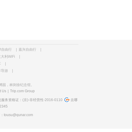
津自由行
|
嘉兴自由行
|
大利WiFi
|
车
|
界导游
|
博园，林则徐纪念馆。
t Us
|
Trip.com Group
务资格证：(京)-非经营性-2016-0110
去哪
345
usu@qunar.com