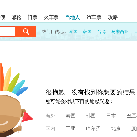
假
邮轮
门票
火车票
当地人
汽车票
攻略
热门目的地：
泰国
韩国
台湾
马来西亚
很抱歉，没有找到你想要的结果
您可能会对以下目的地感兴趣：
海外
泰国
韩国
日本
巴厘
国内
三亚
哈尔滨
北京
厦