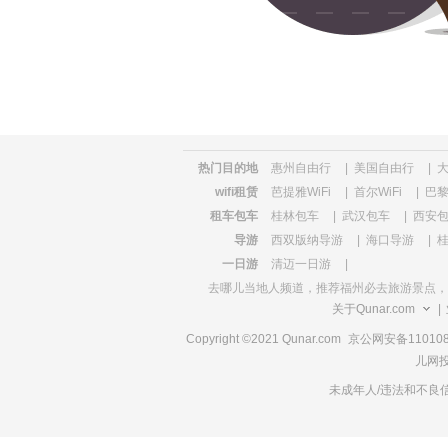
览
信
息
热门目的地
惠州自由行
|
美国自由行
|
wifi租赁
芭提雅WiFi
|
首尔WiFi
|
巴黎
租车包车
桂林包车
|
武汉包车
|
西安
导游
西双版纳导游
|
海口导游
|
一日游
清迈一日游
|
去哪儿当地人频道，推荐
福州必去旅游景点
，
关于Qunar.com
|
Copyright ©2021 Qunar.com
京公网安备1101080
儿网投
未成年人/违法和不良信息