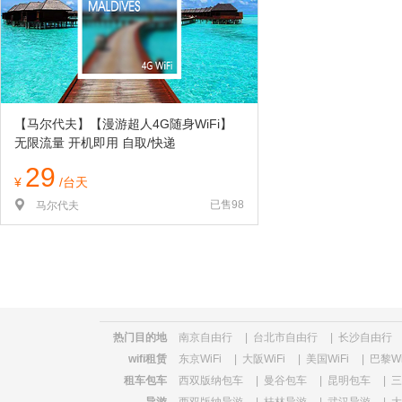
览
信
息
【马尔代夫】【漫游超人4G随身WiFi】
无限流量 开机即用 自取/快递
29
¥
/台天
已售98
马尔代夫
热门目的地
南京自由行
|
台北市自由行
|
长沙自由行
wifi租赁
东京WiFi
|
大阪WiFi
|
美国WiFi
|
巴黎Wi
租车包车
西双版纳包车
|
曼谷包车
|
昆明包车
|
三