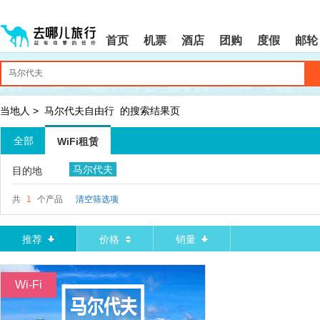
请
提
提
按
示:
示:
shift+enter
您
您
首页
机票
酒店
团购
度假
邮轮
进
已
已
入
进
离
去
入
开
哪
网
网
网
站
站
智
导
导
当地人
>
马尔代夫自由行
的搜索结果页
能
航
航
导
区,
区
全部
WiFi租赁
盲
本
语
区
马尔代夫
目的地
音
域
引
含
导
有
共
1
个产品
清空筛选项
模
6
式
个
模
推荐
价格
销量
块,
按
下
Wi-Fi
Tab
键
浏