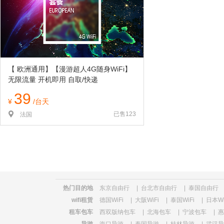
览
信
息
【 欧洲通用】【漫游超人4G随身WiFi】
无限流量 开机即用 自取/快递
39
¥
/台天
已售123
法国
热门目的地
东京自由行
|
台北市自由行
|
泰国自由行
wifi租赁
德国WiFi
|
大阪WiFi
|
泰国WiFi
|
日本Wi
租车包车
西双版纳包车
|
北海包车
|
宁波包车
|
惠