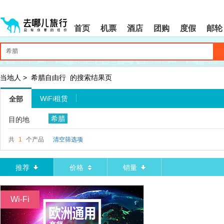
请
提
提
按
示:
示:
shift+enter
您
您
首页
机票
酒店
团购
度假
邮轮
进
已
已
入
进
离
去
入
开
哪
网
网
网
站
站
智
导
导
当地人
>
希腊自由行
的搜索结果页
能
航
航
导
区,
区
WiFi租赁
全部
盲
本
语
区
希腊
目的地
音
域
引
含
导
有
共
1
个产品
清空筛选项
模
6
式
个
模
推荐
价格
销量
块,
按
下
Wi-Fi
Tab
键
浏