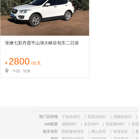
览
信
息
张掖七彩丹霞平山湖大峡谷包车二日游
2800
¥
/台天
中国 · 张掖
热门目的地
宁波自由行
|
花莲自由行
|
成都自由行
|
wifi租赁
德国WiFi
|
东京WiFi
|
芭提雅WiFi
|
美国W
租车包车
西双版纳包车
|
黄山包车
|
珠海包车
|
重