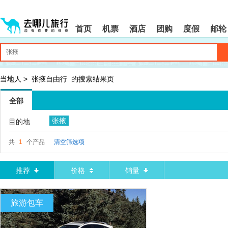
请
提
提
按
示:
示:
shift+enter
您
您
首页
机票
酒店
团购
度假
邮轮
进
已
已
入
进
离
去
入
开
哪
网
网
网
站
站
智
导
导
当地人
>
张掖自由行
的搜索结果页
能
航
航
导
区,
区
全部
盲
本
语
区
张掖
目的地
音
域
引
含
导
有
共
1
个产品
清空筛选项
模
6
式
个
模
推荐
价格
销量
块,
按
下
旅游包车
Tab
键
浏