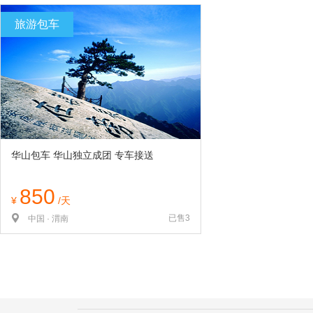
览
信
旅游包车
息
华山包车 华山独立成团 专车接送
850
¥
/天
已售3
中国 · 渭南