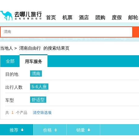
请
提
提
按
示:
示:
shift+enter
您
您
首页
机票
酒店
团购
度假
邮轮
进
已
已
入
进
离
去
入
开
哪
网
网
网
站
站
智
导
导
当地人
>
渭南自由行
的搜索结果页
能
航
航
导
区,
区
全部
用车服务
盲
本
语
区
渭南
目的地
音
域
引
含
5-6人座
导
有
出行人数
模
6
式
个
舒适型
车型
模
块,
共
1
个产品
清空筛选项
按
下
Tab
推荐
价格
销量
键
浏