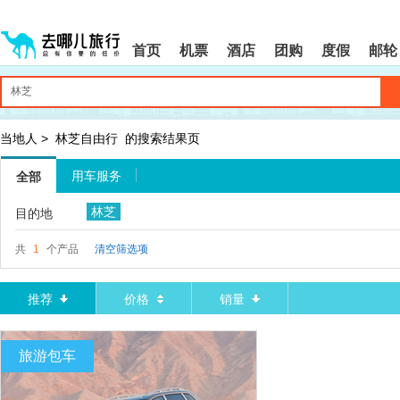
请
提
提
按
示:
示:
shift+enter
您
您
首页
机票
酒店
团购
度假
邮轮
进
已
已
入
进
离
去
入
开
哪
网
网
网
站
站
智
导
导
当地人
>
林芝自由行
的搜索结果页
能
航
航
导
区,
区
用车服务
全部
盲
本
语
区
林芝
目的地
音
域
引
含
导
有
共
1
个产品
清空筛选项
模
6
式
个
模
推荐
价格
销量
块,
按
下
旅游包车
Tab
键
浏