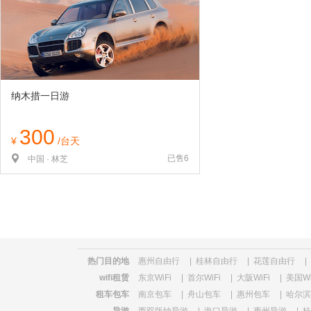
览
信
息
纳木措一日游
300
¥
/台天
已售6
中国 · 林芝
热门目的地
惠州自由行
|
桂林自由行
|
花莲自由行
|
wifi租赁
东京WiFi
|
首尔WiFi
|
大阪WiFi
|
美国Wi
租车包车
南京包车
|
舟山包车
|
惠州包车
|
哈尔滨