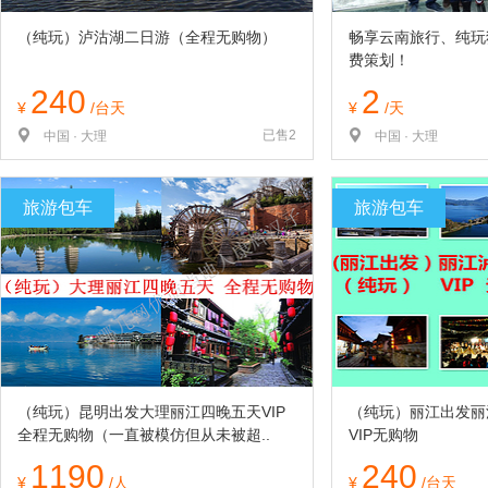
（纯玩）泸沽湖二日游（全程无购物）
畅享云南旅行、纯玩
费策划！
240
2
¥
/台天
¥
/天
已售2
中国 · 大理
中国 · 大理
旅游包车
旅游包车
（纯玩）昆明出发大理丽江四晚五天VIP
（纯玩）丽江出发丽
全程无购物（一直被模仿但从未被超..
VIP无购物
1190
240
¥
/人
¥
/台天