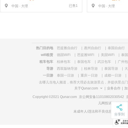
已售1
中国 · 大理
中国 · 大理
热门目的地
芭提雅自由行
|
惠州自由行
|
泰国自由行
wifi租赁
德国WiFi
|
芭提雅WiFi
|
美国WiFi
|
泰国W
租车包车
桂林包车
|
泰国包车
|
武汉包车
|
广州包
导游
西双版纳导游
|
桂林导游
|
泰国导游
|
大
一日游
泰国一日游
|
重庆一日游
|
成都一日游
|
去哪儿当地人频道，推荐
大理必去旅游景点
，并提供景点门
关于Qunar.com
|
业务合作
|
加
Copyright ©2021 Qunar.com
京公网安备11010802030542
儿网投诉、咨询热线电
未成年人/违法和不良信息/算法推荐举报
分享到