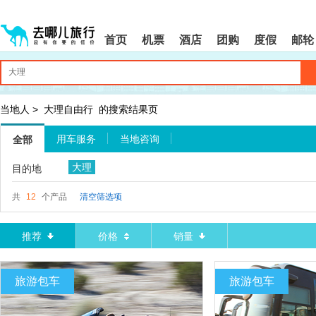
请
提
提
按
示:
示:
shift+enter
您
您
首页
机票
酒店
团购
度假
邮轮
进
已
已
入
进
离
去
入
开
哪
网
网
网
站
站
智
导
导
当地人
>
大理自由行
的搜索结果页
能
航
航
导
区,
区
用车服务
当地咨询
全部
盲
本
语
区
大理
目的地
音
域
引
含
导
有
共
12
个产品
清空筛选项
模
6
式
个
模
推荐
价格
销量
块,
按
下
旅游包车
旅游包车
Tab
键
浏