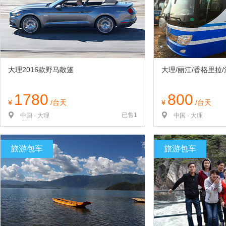
览
信
息
大理2016款野马敞篷
大理/丽江/香格里拉
1780
800
¥
/台天
¥
/台天
已售1
中国 · 大理
中国 · 大理
旅游包车
旅游包车