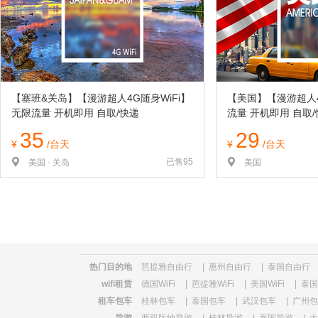
览
信
息
【塞班&关岛】【漫游超人4G随身WiFi】
【美国】【漫游超人4
无限流量 开机即用 自取/快递
流量 开机即用 自取
35
29
¥
/台天
¥
/台天
已售95
美国 · 关岛
美国
热门目的地
芭提雅自由行
|
惠州自由行
|
泰国自由行
wifi租赁
德国WiFi
|
芭提雅WiFi
|
美国WiFi
|
泰国W
租车包车
桂林包车
|
泰国包车
|
武汉包车
|
广州包