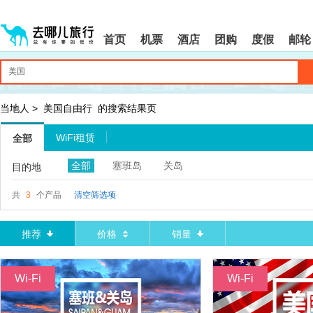
请
提
提
按
示:
示:
shift+enter
您
您
首页
机票
酒店
团购
度假
邮轮
进
已
已
入
进
离
去
入
开
哪
网
网
网
站
站
智
导
导
当地人
>
美国自由行
的搜索结果页
能
航
航
导
区,
区
WiFi租赁
全部
盲
本
语
区
全部
塞班岛
关岛
目的地
音
域
引
含
导
有
共
3
个产品
清空筛选项
模
6
式
个
模
推荐
价格
销量
块,
按
下
Wi-Fi
Wi-Fi
Tab
键
浏