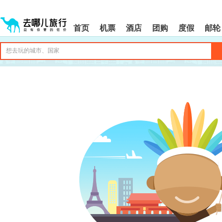
请
提
提
按
示:
示:
shift+enter
您
您
首页
机票
酒店
团购
度假
邮轮
进
已
已
入
进
离
去
入
开
哪
网
网
网
站
站
智
导
导
能
航
航
导
区,
区
盲
本
语
区
音
域
引
含
导
有
模
6
式
个
模
块,
按
下
Tab
键
浏