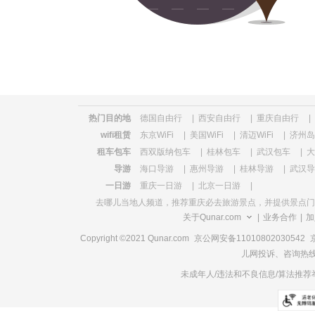
览
信
息
热门目的地
德国自由行
|
西安自由行
|
重庆自由行
|
wifi租赁
东京WiFi
|
美国WiFi
|
清迈WiFi
|
济州岛W
租车包车
西双版纳包车
|
桂林包车
|
武汉包车
|
大
导游
海口导游
|
惠州导游
|
桂林导游
|
武汉导
一日游
重庆一日游
|
北京一日游
|
去哪儿当地人频道，推荐
重庆必去旅游景点
，并提供景点门
关于Qunar.com
|
业务合作
|
加
Copyright ©2021 Qunar.com
京公网安备11010802030542
儿网投诉、咨询热线电
未成年人/违法和不良信息/算法推荐举报