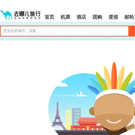
请
提
提
按
示:
示:
shift+enter
您
您
首页
机票
酒店
团购
度假
邮轮
进
已
已
入
进
离
去
入
开
哪
网
网
网
站
站
智
导
导
能
航
航
导
区,
区
盲
本
语
区
音
域
引
含
导
有
模
6
式
个
模
块,
按
下
Tab
键
浏