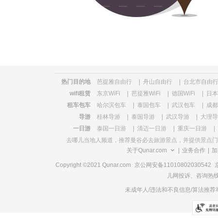
览
信
息
热门目的地
芭提雅自由行
|
舟山自由行
|
台北市自由
wifi租赁
东京WiFi
|
芭提雅WiFi
|
德国WiFi
|
日本W
租车包车
哈尔滨包车
|
泰国包车
|
武汉包车
|
成都
导游
桂林导游
|
泰国导游
|
武汉导游
|
大理导
一日游
泰国一日游
|
清迈一日游
|
重庆一日游
|
去哪儿当地人频道，推荐
曼谷必去旅游景点
，并提供景点门
关于Qunar.com
|
业务合作
|
加
Copyright ©2021 Qunar.com
京公网安备11010802030542
儿网投诉、咨询热线电
未成年人/违法和不良信息/算法推荐举报