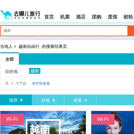
请
提
提
按
示:
示:
shift+enter
您
您
首页
机票
酒店
团购
度假
邮轮
进
已
已
入
进
离
去
入
开
哪
网
网
网
站
站
智
导
导
当地人
>
越南自由行
的搜索结果页
能
航
航
导
区,
区
全部
盲
本
语
区
越南
目的地
音
域
引
含
导
有
共
4
个产品
清空筛选项
模
6
式
个
模
推荐
价格
销量
块,
按
下
Wi-Fi
Wi-Fi
Tab
键
浏