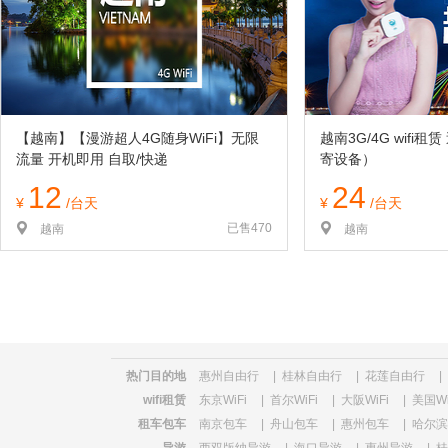
览
信
息
【越南】【漫游超人4G随身WiFi】无限
越南3G/4G wifi
流量 开机即用 自取/快递
寄设备）
12
24
¥
/台天
¥
/台天
已售470
越南
越南
热门目的地
惠州自由行
|
桂林自由行
|
花莲自由行
|
wifi租赁
东京WiFi
|
首尔WiFi
|
大阪WiFi
|
美国Wi
租车包车
南京包车
|
舟山包车
|
惠州包车
|
哈尔滨