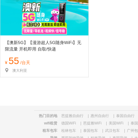
览
信
息
【澳新5G】【漫游超人5G随身WiFi】无
限流量 开机即用 自取/快递
55
¥
/台天
澳大利亚
热门目的地
芭提雅自由行
|
惠州自由行
|
泰国自由行
wifi租赁
德国WiFi
|
芭提雅WiFi
|
美国WiFi
|
泰国W
租车包车
桂林包车
|
泰国包车
|
武汉包车
|
广州包