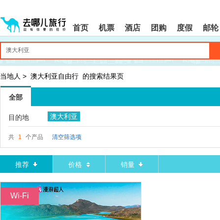
请
提
提
按
示:
示:
shift+enter
您
您
首页
机票
酒店
团购
度假
邮轮
进
已
已
入
进
离
去
入
开
哪
网
网
网
站
站
智
导
导
当地人
>
澳大利亚自由行
的搜索结果页
能
航
航
导
区,
区
全部
盲
本
语
区
澳大利亚
目的地
音
域
引
含
导
有
共
1
个产品
清空筛选项
模
6
式
个
模
推荐
价格
销量
块,
按
下
Wi-Fi
Tab
键
浏