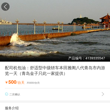

产品编号：4139335547
配司机包油：舒适型中级轿车本田雅阁八代青岛市内游
览一天（青岛金子只此一家提供）
500
/台天

600
/台天


二次确认

服务介绍