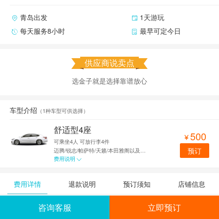
青岛出发
1天游玩
每天服务8小时
最早可定今日
供应商说卖点
选金子就是选择靠谱放心
车型介绍
（
1种车型可供选择
）
舒适型4座
500

可乘坐4人
可放行李4件
预订
迈腾/锐志/帕萨特/天籁/本田雅阁以及同等车型
费用说明

费用详情
退款说明
预订须知
店铺信息
咨询客服
立即预订
费用详情