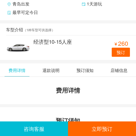
青岛出发
1天游玩
最早可定今日
车型介绍
（
1种车型可供选择
）
经济型10-15人座
260

预订
费用详情
退款说明
预订须知
店铺信息
费用详情
预订须知
咨询客服
立即预订
价格不含发票税费。税点百分之十客户自理