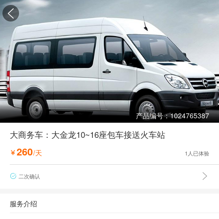

产品编号：1024765387
大商务车：大金龙10~16座包车接送火车站
260
/天

1
人已体验

二次确认

服务介绍