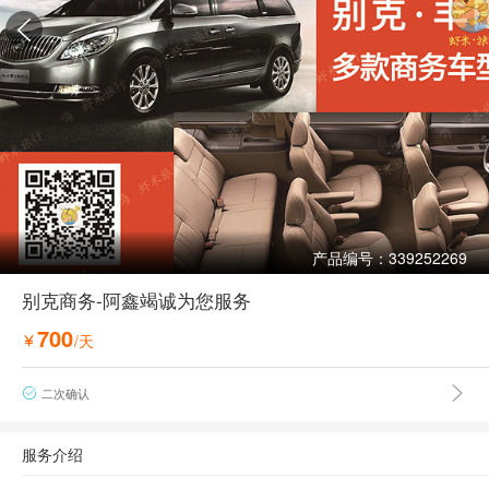

产品编号：339252269
别克商务-阿鑫竭诚为您服务
700
/天


二次确认

服务介绍