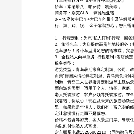
【车辆推荐:4～45座位各种车型包括】
轿车：索纳塔八、帕萨特、凯美瑞，
商务车：别克GL8 、奔驰维亚诺
8---45座位中巴车+大巴车的带车及讲
行、游、购、娱。 金子靠谱放心，您只需
1、 行程定制：为您“私人订制”行程，回
2、旅游包车：为您提供高贵的地接服务！
包车服务！各种车型满足您的需求喔，实
3、全程私人向导服务+行程定制+酒店预定
服务类型：
游览类型：青岛暑期家庭定制游、公司、政
而美”德国风情经典定制游、青岛美食海鲜
制游、青岛二人世界蜜月定制游等主题供
面向游客类型：适用于个人、情侣、家庭
老人托管旅游，客户及领导托管旅游。在
我靠谱，你放心！现在及未来的旅游趋势
里，如果您是年轻人，我们有丰富充实的
定让您慢慢行走而不是催您。
价格不包含导游费、客人景点门票、餐饮住
内以到付快递方式寄出。
定车联系电话13256882110 （同为微