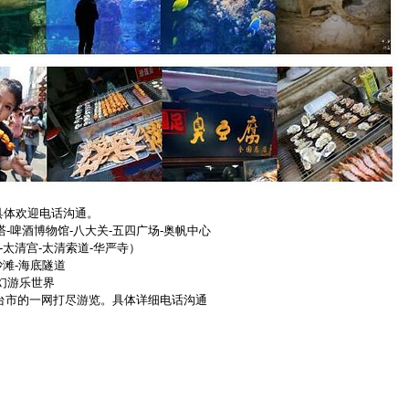
具体欢迎电话沟通。
塔-啤酒博物馆-八大关-五四广场-奥帆中心
太清宫-太清索道-华严寺）
滩-海底隧道
幻游乐世界
台市的一网打尽游览。具体详细电话沟通