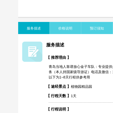
览
信
息
服务描述
价格说明
预订须知
服务描述
【 推荐理由 】
青岛当地人靠谱放心金子车队：专业提供
务（本人持国家级导游证）电话及微信：132
以下为1~8天行程供参考用
【 途经景点 】
植物园精品园
【 行程天数 】
1天
【 行程说明 】