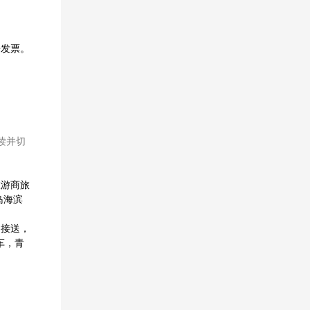
开发票。
读并切
旅游商旅
岛海滨
途接送，
车，青