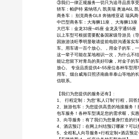
③我们一律正规服务一切只为追寻品质享
轿车：帕萨特 索纳塔八 凯美瑞 奥迪A6L 
商务车： 别克商务GL8 奔驰维亚诺 瑞风
中巴型商务车：大海狮11座 、大海狮13座 
大巴车：金龙33座~45座 金龙及宇通55座
以上车型可根据需要配备国家级导游员（
因旅游淡旺季明显敬请提前电联沟通落实
车。用车请一百个放心。，用金子的车，
这一辈子可能在某地相识一次，为什么不
能让您留下对青岛的美好印象，对金子的车
放心。 专业品质提供4~55座位各种车
用车、烟台威海日照济南曲阜泰山等地的
信联系。
【我们为您提供的服务还有】:
1、 行程定制：为您“私人订制”行程，回
2、旅游包车：为您提供高贵的地接服务！
包车服务！各种车型满足您的需求喔，实
3、向导服务：有了我们为您量身打造的行
4、酒店预订：在网上纠结预订哪家？可以
5、全程私人向导服务+行程定制+酒店预定