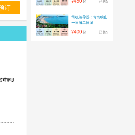
450
¥
起
已售5
预订
司机兼导游：青岛崂山
一日游二日游
400
¥
起
已售5
游讲解服