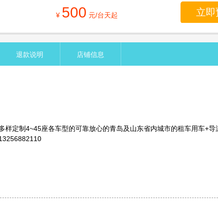
500
立即
¥
元/台天起
退款说明
店铺信息
多样定制4~45座各车型的可靠放心的青岛及山东省内城市的租车用车+导
56882110