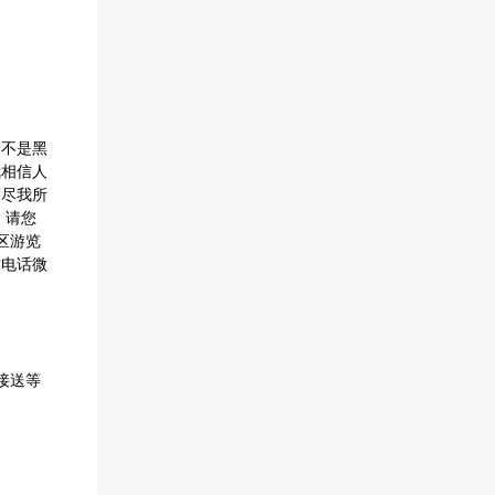
，不是黑
我相信人
定尽我所
 请您
区游览
前电话微
接送等