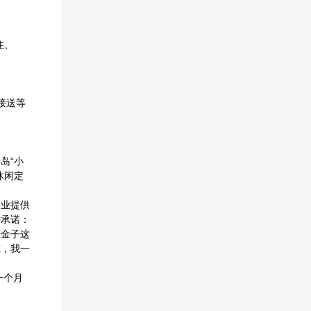
住、
接送等
岛“小
休闲定
专业提供
子承诺：
在金子这
览，我一
一个月