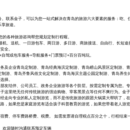
解服务。联系金子，可以为您一站式解决在青岛的旅游六大要素的服务：吃、
乐享旅途。
答您的各种旅游咨询帮您规划定制行程喔。
接机、送机、一日游包车、两日游、多日游、商旅接送、自由行、长短途
惠安全。
+自驾或包车服务+导航服务+门票预订+百分百纯玩。
务及企业青岛定制游、青岛经典海滨定制游、青岛崂山风景区定制游、青
定制游、青岛齐鲁风俗文化定制游、青岛海滨主题公园定制游、青岛养生
您选择。
、朋友结伴、公司员工、政务企业旅游等各个阶层。按需定制专属为您。
金子这里绝无任何传统旅游的强迫购物、宰客黑景点等任何不爽行为。金
已经走向专业的私人定制游览，而不是传统旅游的跟团大锅菜大帮哄了，
线路，如果您是家庭游览有适合孩子科普教育的游览，如果您带着老人游
宿费、停车费路桥费、税费。 如需发票请自理税点百分之十，行程结束
信号）欢迎随时沟通联系预定车辆