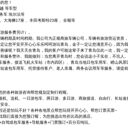
受的您！
凯越 等车型
商务车 埃尔法等
、大海狮17座 、丰田考斯特23座 、全顺等
导游服务费另计）。
车辆档期及时间档期。我公司为正规商旅车辆公司，车辆有旅游营运资质
一定让您平安开开心心乐乐呵呵游玩青岛，金子一定让您满意开心，因为
结善缘呢？我天天在青岛，我的客户可能这辈子来了青岛仅此一次，我一
和服务赞许。我能做到：当您离开青岛时，您会说这小子实在，不坑人。
型用车服务。接送飞机火车站（市内四区）、青岛当地日包车用车、崂山风景
长短途包车用车、托管接待客户、老人亲属、商务会议用车等服务。请提
答您的各种旅游咨询帮您规划定制行程喔。
接机、送机、一日游包车、两日游、多日游、商旅接送、自由行、长短途
惠安全。
程还是怕玩不好？各种各地景点帮您玩得开开心心。帮您订票买票~
找我们直接为您预订喔，为您挑选出性价比高的酒店。
+自驾或包车服务+导航服务+门票预订+百分百纯玩。