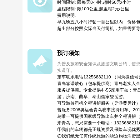
时间限制: 限每天8小时,超时50元/小时
里程限制: 限100公里,超里程2元/公里
费用说明:
早九晚五八小时行驶一百公里以内，价格
超出部分按照实际当天付司机，如果需要
预订须知
为普及旅游安全知识及旅游文明公约，使
实遵守。
定车联系电话13256882110 （同为
青岛靠谱放心（包车提供商）青岛老实人
服务提供商。专业提供4~55座用车如：
游，济南、曲阜、泰山儒家登岳游。
可导游兼司机全程讲解服务（导游费另计
曾服务2008奥运会青岛赛事接待用车、20
岛唯一可提供国家级导游出车并全程讲解
来青岛，您只需要一个电话：13256882
①我们的车辆都是正规资质及保险车况优
②我们绝无任何传统旅游的胁迫购物消费