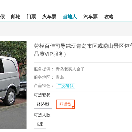
假
邮轮
门票
火车票
当地人
汽车票
攻略
劳模百佳司导纯玩青岛市区或崂山景区包
品质VIP服务）
服务提供：
青岛老实人金子
服务地区：
青岛
产品特色：
二次确认
可选套餐
经济型
舒适型
可选人数
6座