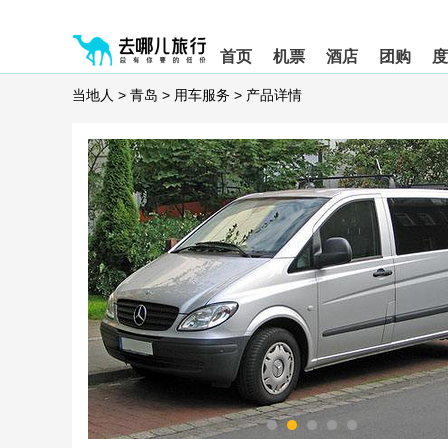
请
提
提
按
示:
示:
shift+enter
您
您
首页
机票
酒店
团购
度
进
已
已
入
进
离
当地人
>
青岛
>
用车服务
>
产品详情
去
入
开
哪
网
网
网
站
站
智
导
导
能
航
航
导
区,
区
盲
本
语
区
音
域
引
含
导
有
模
6
式
个
模
块,
按
下
Tab
键
浏