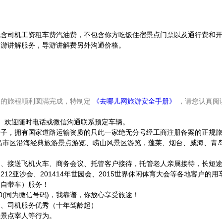
包含司机工资租车费汽油费，不包含你方吃饭住宿景点门票以及通行费和
导游讲解服务，导游讲解费另外沟通价格。
您的旅程顺利圆满完成，特制定
《去哪儿网旅游安全手册》
，请您认真阅
微信号）欢迎随时电话或微信沟通联系预定车辆。
金子，拥有国家道路运输资质的只此一家绝无分号经工商注册备案的正规
青岛市区沿海经典旅游景点游览、崂山风景区游览，蓬莱、烟台、威海、青
）、接送飞机火车、商务会议、托管客户接待，托管老人亲属接待，长短
1212亚沙会、201414年世园会、2015世界休闲体育大会等各地客户的用
（自带车）服务！
110(同为微信号码)，我靠谱，你放心享受旅途！
秀、司机服务优秀（十年驾龄起）
黑景点宰人等行为。