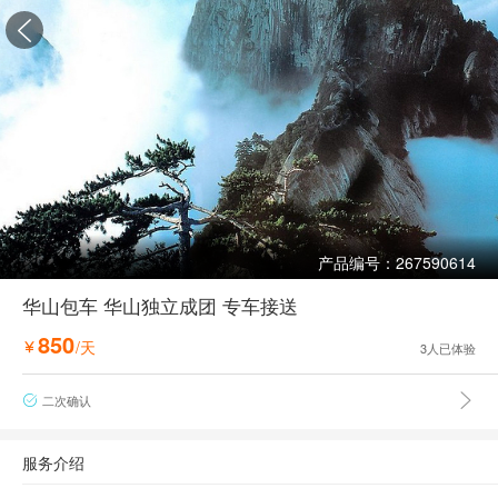

产品编号：267590614
华山包车 华山独立成团 专车接送
850
/天

3
人已体验

二次确认

服务介绍