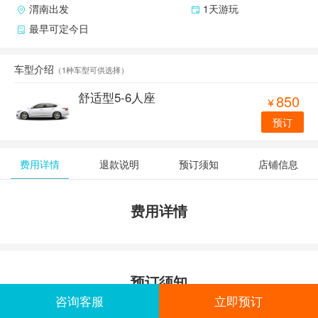
渭南出发
1天游玩
最早可定今日
车型介绍
（
1种车型可供选择
）
舒适型5-6人座
850

预订
费用详情
退款说明
预订须知
店铺信息
费用详情
预订须知
咨询客服
立即预订
费用不含客人景点门票、用餐以及发票，如需发票，税费自理