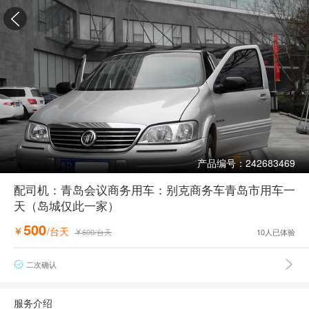

产品编号：242683469
配司机：青岛会议商务用车：别克商务车青岛市用车一
天（岛城仅此一家）
500
/台天

600
/台天
10
人已体验


二次确认

服务介绍