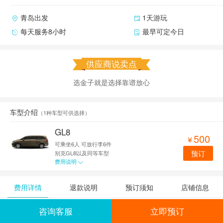
青岛出发
1天游玩
每天服务8小时
最早可定今日
供应商说卖点
选金子就是选择靠谱放心
车型介绍
（
1种车型可供选择
）
GL8
500

可乘坐6人
可放行李6件
预订
别克GL8以及同等车型
费用说明

费用详情
退款说明
预订须知
店铺信息
咨询客服
立即预订
费用详情