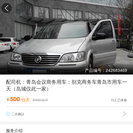

产品编号：242683469
配司机：青岛会议商务用车：别克商务车青岛市用车一
天（岛城仅此一家）
500
/台天

600
/台天
10
人已体验


二次确认

服务介绍