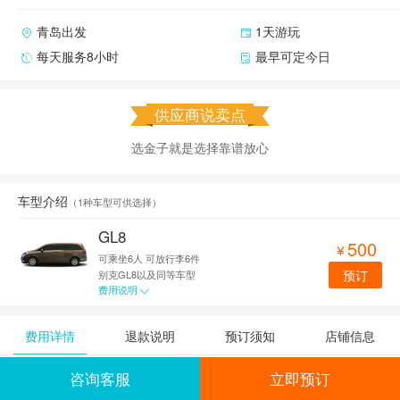
青岛出发
1天游玩
每天服务8小时
最早可定今日
供应商说卖点
选金子就是选择靠谱放心
车型介绍
（
1种车型可供选择
）
GL8
500

可乘坐6人
可放行李6件
预订
别克GL8以及同等车型
费用说明

费用详情
退款说明
预订须知
店铺信息
咨询客服
立即预订
费用详情