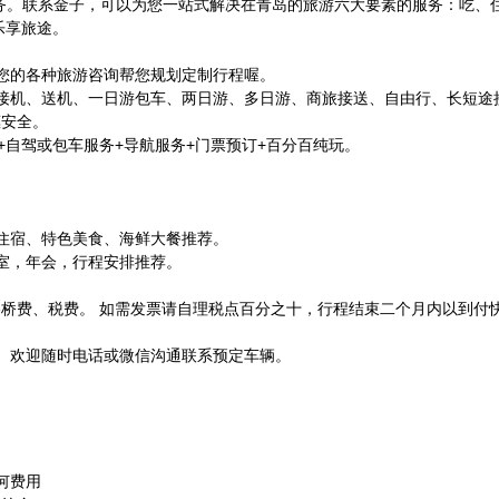
解服务。联系金子，可以为您一站式解决在青岛的旅游六大要素的服务：吃、
乐享旅途。
答您的各种旅游咨询帮您规划定制行程喔。
接机、送机、一日游包车、两日游、多日游、商旅接送、自由行、长短途
惠安全。
+自驾或包车服务+导航服务+门票预订+百分百纯玩。
住宿、特色美食、海鲜大餐推荐。
室，年会，行程安排推荐。
桥费、税费。 如需发票请自理税点百分之十，行程结束二个月内以到付
微信号）欢迎随时电话或微信沟通联系预定车辆。
何费用