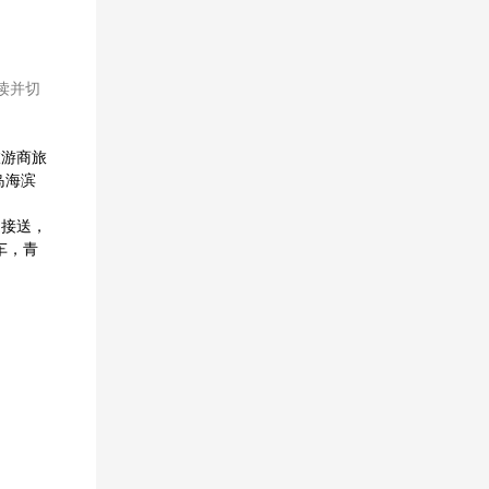
读并切
旅游商旅
岛海滨
途接送，
车，青