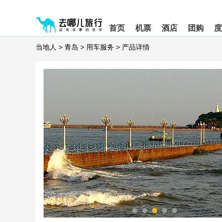
请
提
提
按
示:
示:
shift+enter
您
您
首页
机票
酒店
团购
度
进
已
已
入
进
离
当地人
>
青岛
>
用车服务
>
产品详情
去
入
开
哪
网
网
网
站
站
智
导
导
能
航
航
导
区,
区
盲
本
语
区
音
域
引
含
导
有
模
6
式
个
模
块,
按
下
Tab
键
浏