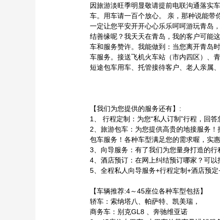
因旅游淡旺季明显敬请提前电联沟通落实
车。用车请一百个放心。 亲，那种说能带
一定让您平安开开心心乐乐呵呵游玩青岛
结善缘呢？我天天在青岛，我的客户可能
车和服务赞许。我能做到：当您离开青岛时，
车服务。接送飞机火车站（市内四区）、
短途包车用车、托管接待客户、老人亲属
【我们为您提供的服务还有】:
1、 行程定制：为您“私人订制”行程，回
2、旅游包车：为您提供高贵的地接服务！
包车服务！各种车型满足您的需求喔，实
3、向导服务：有了我们为您量身打造的行
4、酒店预订：在网上纠结预订哪家？可以
5、全程私人向导服务+行程定制+酒店预定
【车辆推荐:4～45座位各种车型包括】
轿车：索纳塔八、帕萨特、凯美瑞，
商务车：别克GL8 、奔驰维亚诺