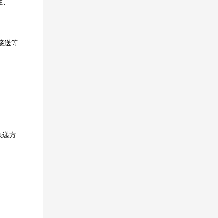
住、
接送等
快递方