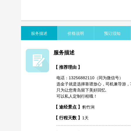
览
信
息
服务描述
价格说明
预订须知
服务描述
【 推荐理由 】
电话：13256882110（同为微信号）
选金子就是选择靠谱放心，司机兼导游，
只为让您青岛留下美好回忆.
可以私人定制行程哦！
【 途经景点 】
豹竹涧
【 行程天数 】
1天