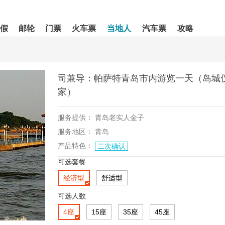
假
邮轮
门票
火车票
当地人
汽车票
攻略
司兼导：帕萨特青岛市内游览一天（岛城
家）
服务提供：
青岛老实人金子
服务地区：
青岛
产品特色：
二次确认
可选套餐
经济型
舒适型
可选人数
4座
15座
35座
45座