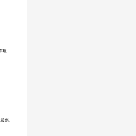
车服
开发票。