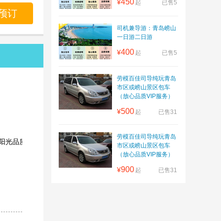
450
¥
起
已售5
预订
司机兼导游：青岛崂山
一日游二日游
400
¥
起
已售5
劳模百佳司导纯玩青岛
市区或崂山景区包车
（放心品质VIP服务）
500
¥
起
已售31
劳模百佳司导纯玩青岛
阳光品质
市区或崂山景区包车
（放心品质VIP服务）
900
¥
起
已售31