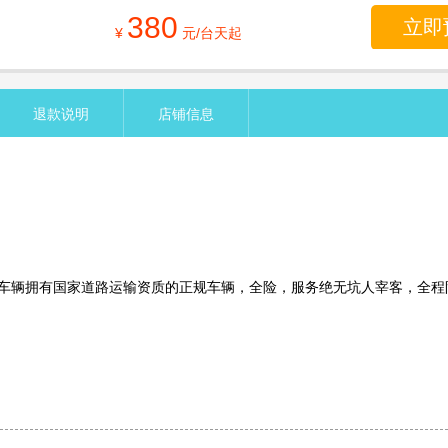
380
立即
¥
元/台天起
退款说明
店铺信息
车辆拥有国家道路运输资质的正规车辆，全险，服务绝无坑人宰客，全程