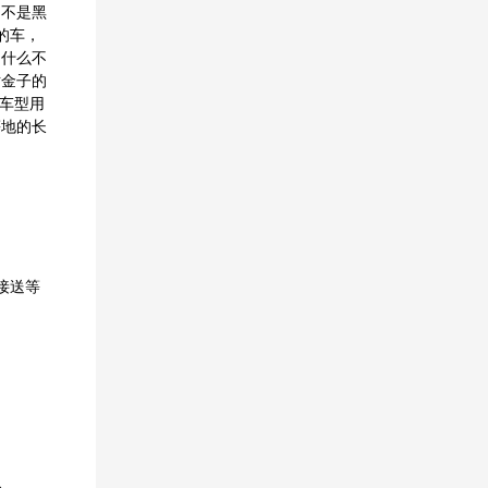
，不是黑
的车，
为什么不
对金子的
种车型用
等地的长
接送等