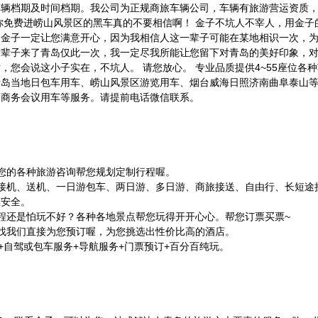
车辆档期及时间档期。我公司为正规商旅车辆公司，车辆有旅游营运资质
你免费进崂山风景区的黑车真的不要相信啊！ 金子不坑人不宰人，用金子
，金子一定让您满意开心，因为我相信人这一辈子可能在某地相识一次，
这辈子来了青岛仅此一次，我一定尽我所能让您留下对青岛的美好印象，
您会说这小子实在，不坑人。 请您放心。 专业品质提供4~55座位各
青岛当地日包车用车、崂山风景区游览用车、烟台威海日照济南曲阜泰山
、商务会议用车等服务。请提前电话微信联系。
答您的各种旅游咨询帮您规划定制行程喔。
接机、送机、一日游包车、两日游、多日游、商旅接送、自由行、长短途
惠安全。
程还是怕玩不好？各种各地景点帮您玩得开开心心。帮您订票买票~
找我们直接为您预订喔，为您挑选出性价比高的酒店。
+自驾或包车服务+导航服务+门票预订+百分百纯玩。