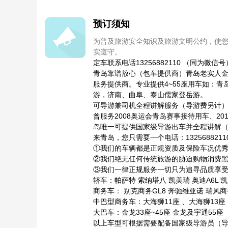
预订须知
为普及旅游安全知识及旅游文明公约，使
实遵守。
定车联系电话13256882110 （同为
青岛靠谱放心（包车提供商）青岛老实人
服务提供商。专业提供4~55座用车如：
游，济南、曲阜、泰山儒家登岳游。
可导游兼司机全程讲解服务（导游费另计
曾服务2008奥运会青岛赛事接待用车、20
岛唯一可提供国家级导游出车并全程讲解
来青岛，您只需要一个电话：13256882
①我们的车辆都是正规资质及保险车况优
②我们绝无任何传统旅游的胁迫购物消费
③我们一律正规服务一切只为追寻品质享
轿车：帕萨特 索纳塔八 凯美瑞 奥迪A6L 
商务车： 别克商务GL8 奔驰维亚诺 瑞风
中巴型商务车：大海狮11座 、大海狮13座 
大巴车：金龙33座~45座 金龙及宇通55座
以上车型可根据需要配备国家级导游员（