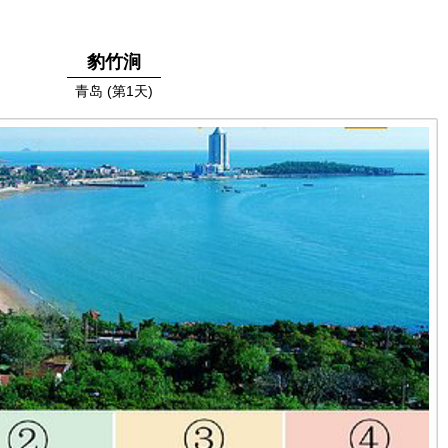
豹竹涧
青岛 (第1天)