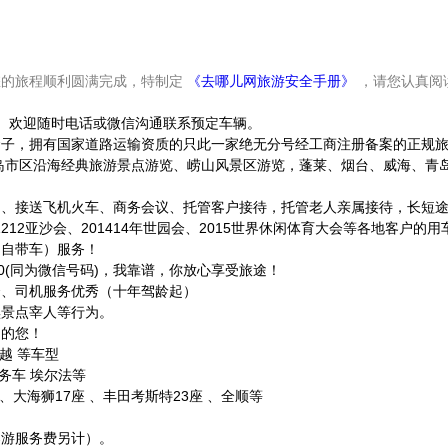
您的旅程顺利圆满完成，特制定
《去哪儿网旅游安全手册》
，请您认真阅
微信号）欢迎随时电话或微信沟通联系预定车辆。
金子，拥有国家道路运输资质的只此一家绝无分号经工商注册备案的正规
青岛市区沿海经典旅游景点游览、崂山风景区游览，蓬莱、烟台、威海、青
）、接送飞机火车、商务会议、托管客户接待，托管老人亲属接待，长短
1212亚沙会、201414年世园会、2015世界休闲体育大会等各地客户的用
（自带车）服务！
110(同为微信号码)，我靠谱，你放心享受旅途！
秀、司机服务优秀（十年驾龄起）
黑景点宰人等行为。
受的您！
凯越 等车型
商务车 埃尔法等
、大海狮17座 、丰田考斯特23座 、全顺等
导游服务费另计）。