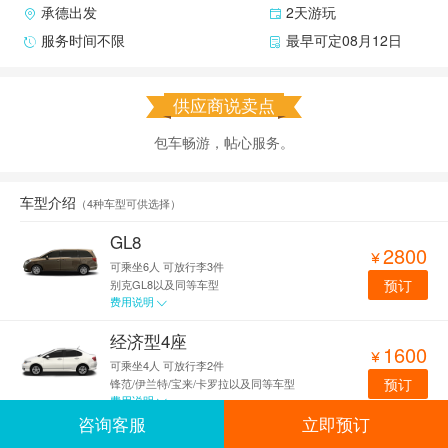
承德出发
2天游玩
服务时间不限
最早可定08月12日
供应商说卖点
包车畅游，帖心服务。
车型介绍
（
4种车型可供选择
）
GL8
2800

可乘坐6人
可放行李3件
预订
别克GL8以及同等车型
费用说明

经济型4座
1600

可乘坐4人
可放行李2件
预订
锋范/伊兰特/宝来/卡罗拉以及同等车型
费用说明

咨询客服
立即预订
舒适型15座