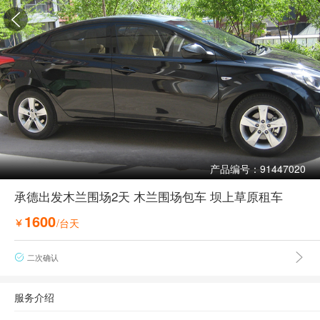

产品编号：91447020
承德出发木兰围场2天 木兰围场包车 坝上草原租车
1600
/台天


二次确认

服务介绍