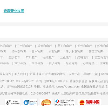
司
查看营业执照
长沙自由行
|
广州自由行
|
成都自由行
|
垦丁自由行
|
苏州自由行
|
帕劳自
WiFi
|
济州岛WiFi
|
日本WiFi
|
京都WiFi
|
澳大利亚WiFi
|
新西兰WiFi
|
包车
|
重庆包车
|
广州包车
|
丽江包车
|
三亚包车
|
昆明包车
|
普吉岛包
桂林导游
|
武汉导游
|
大理导游
|
长沙导游
|
昆明导游
|
苏州导游
|
张家
业务合作
|
加入我们
|
"严重违规失信"专项整治举报
|
安全中心
|
星骆驼公益
|
Abou
2030542
京ICP备05021087号
京ICP证060856号
营业执照信息
互联网药品信息服
诉、咨询热线电话95117
举报、投诉邮箱: tousu@qunar.com
全国旅游投诉热线: 12
/算法推荐举报电话：010-59606977
未成年人/违法和不良信息/算法推荐举报邮箱：to