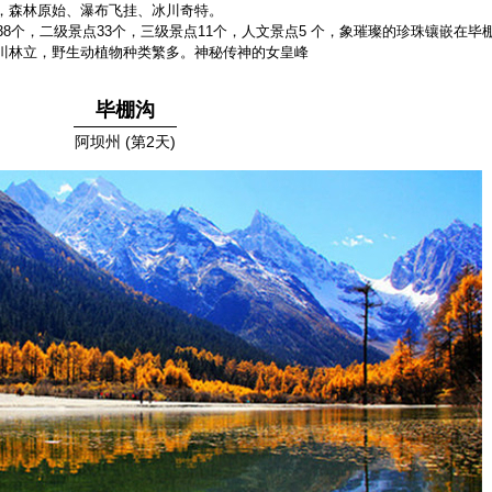
，森林原始、瀑布飞挂、冰川奇特。
8个，二级景点33个，三级景点11个，人文景点5 个，象璀璨的珍珠镶嵌在毕
川林立，野生动植物种类繁多。神秘传神的女皇峰
毕棚沟
阿坝州 (第2天)