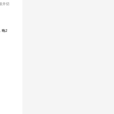
读并切
，晚2