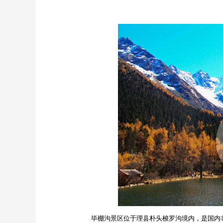
毕棚沟景区位于理县朴头梭罗沟境内，是国内