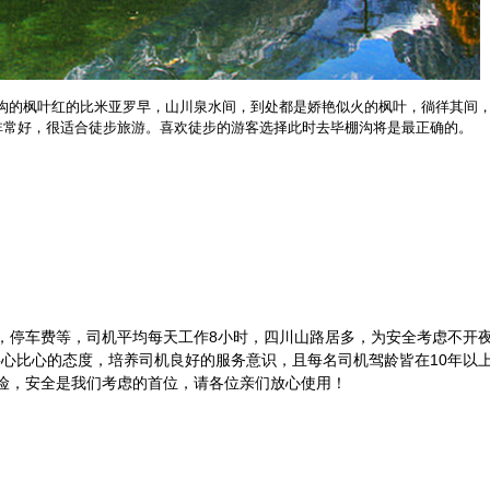
沟的枫叶红的比米亚罗早，山川泉水间，到处都是娇艳似火的枫叶，徜徉其间
也非常好，很适合徒步旅游。喜欢徒步的游客选择此时去毕棚沟将是最正确的。
，停车费等，司机平均每天工作8小时，四川山路居多，为安全考虑不开
心比心的态度，培养司机良好的服务意识，且每名司机驾龄皆在10年以
险，安全是我们考虑的首位，请各位亲们放心使用！