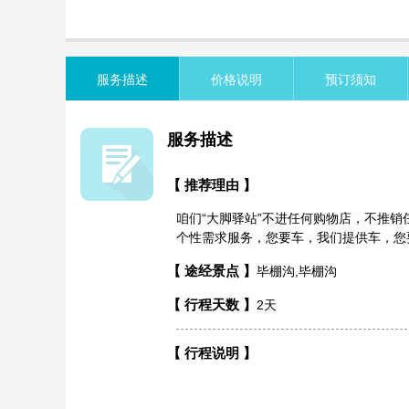
览
信
息
服务描述
价格说明
预订须知
服务描述
【 推荐理由 】
咱们“大脚驿站”不进任何购物店，不推
个性需求服务，您要车，我们提供车，您
【 途经景点 】
毕棚沟,毕棚沟
【 行程天数 】
2天
【 行程说明 】