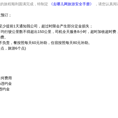
您的旅程顺利圆满完成，特制定
《去哪儿网旅游安全手册》
，请您认真阅
天预订；
至少提前1天通知我公司，超过时限会产生部分定金损失；
均行驶公里数不得超出150公里，司机全天服务8小时，超时加收超时费
助费。
不负责，餐按照每天60元补助，住宿按照每天80元补助。
点，旅游6个点)
任何费用
%违约金
违约金