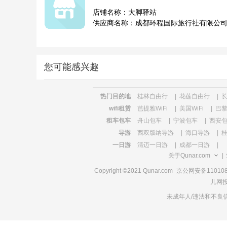
店铺名称：大脚驿站
供应商名称：成都环程国际旅行社有限公
您可能感兴趣
热门目的地
桂林自由行
|
花莲自由行
|
wifi租赁
芭提雅WiFi
|
美国WiFi
|
巴黎
租车包车
舟山包车
|
宁波包车
|
西安
导游
西双版纳导游
|
海口导游
|
一日游
清迈一日游
|
成都一日游
|
关于Qunar.com
|
Copyright ©2021 Qunar.com
京公网安备1101080
儿网投
未成年人/违法和不良信息