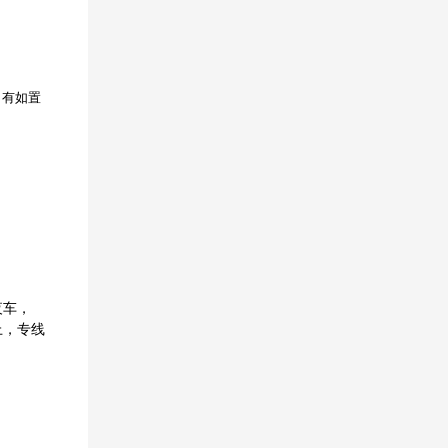
，有如置
夜车，
上，专线