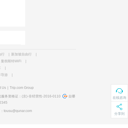
由行
|
新加坡自由行
|
曼彻斯特WiFi
|
车
|
界导游
|
t Us
|
Trip.com Group
务资格证：(京)-非经营性-2016-0110
去哪
在线咨询
345
usu@qunar.com
分享到