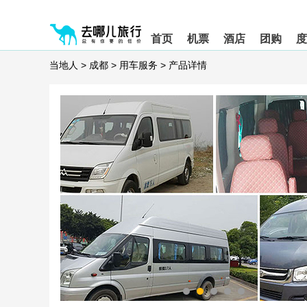
请
提
提
按
示:
示:
shift+enter
您
您
首页
机票
酒店
团购
度
进
已
已
入
进
离
当地人
>
成都
>
用车服务
>
产品详情
去
入
开
哪
网
网
网
站
站
智
导
导
能
航
航
导
区,
区
盲
本
语
区
音
域
引
含
导
有
模
6
式
个
模
块,
按
下
Tab
键
浏