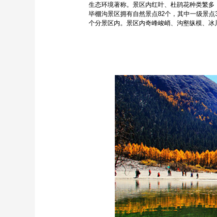
生态环境著称。景区内红叶、杜鹃花种类繁多
毕棚沟景区拥有自然景点82个，其中一级景点3
个分景区内。景区内奇峰峻峭、沟壑纵模、冰