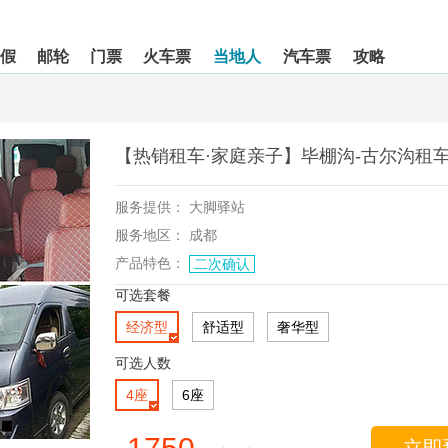
假
邮轮
门票
火车票
当地人
汽车票
攻略
【热销租车·家庭亲子】毕棚沟-古尔沟租车
服务提供：
大脚驿站
服务地区：
成都
产品特色：
二次确认
可选套餐
经济型
舒适型
奢华型
可选人数
4座
6座