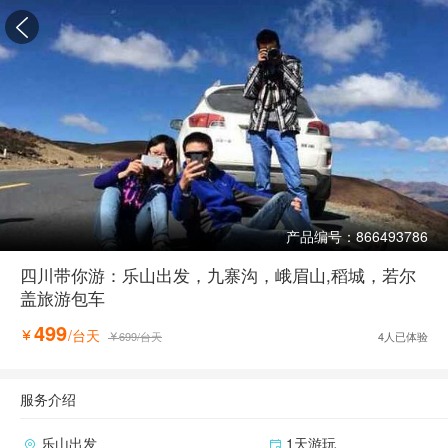

产品编号：866493786
四川带你游：乐山出发，九寨沟，峨眉山,稻城，若尔
盖旅游包车
499
/台天

699
/台天
4
人已体验

服务介绍
乐山出发
1天游玩