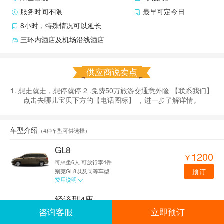
服务时间不限
最早可定今日
8小时，特殊情况可以延长
三环内酒店及机场沿线酒店
供应商说卖点
1. 想走就走，想停就停 2 .免费50万旅游交通意外险 【联系我们】
点击去哪儿宝贝下方的【电话图标】 ，进一步了解详情。
车型介绍
（
4种车型可供选择
）
GL8
1200

可乘坐6人
可放行李4件
预订
别克GL8以及同等车型
费用说明

经济型4座
499

咨询客服
立即预订
可乘坐4人
可放行李2件
预订
锋范/伊兰特/宝来/卡罗拉以及同等车型