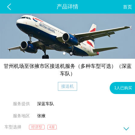
产品详情
首页
甘州机场至张掖市区接送机服务（多种车型可选）（深蓝
车队）
接送机
1人已购买
服务提供
深蓝车队
服务地区
张掖
车型选择
经济型
4座