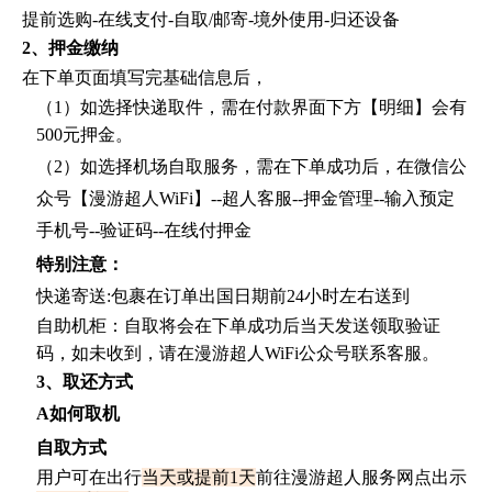
提前选购
-在线支付-自取/邮寄-境外使用-归还设备
2、押金缴纳
在下单页面填写完基础信息后，
（
1）如选择快递取件，需在付款界面下方【明细】会有
500元押金。
（
2）如选择机场自取服务，需在下单成功后，在微信公
众号【漫游超人WiFi】--超人客服--押金管理--输入预定
手机号--验证码--在线付押金
特别注意：
快递寄送
:包裹在订单出国日期前24小时左右送到
自助机柜：自取将会在下单成功后当天发送领取验证
码，如未收到，请在漫游超人
WiFi公众号联系客服。
3、取还方式
A如何取机
自取方式
用户可在出行
当天或提前
1天
前往漫游超人服务网点出示