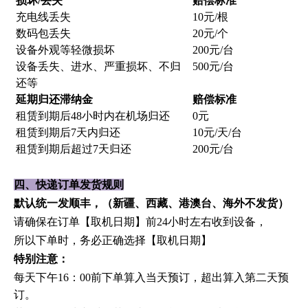
损坏
/丢失
赔偿标准
充电线丢失
10元/根
数码包丢失
20元/个
设备外观等轻微损坏
200元/台
设备丢失、进水、严重损坏、不归
500元/台
还等
延期归还滞纳金
赔偿标准
租赁到期后
48小时内在机场归还
0元
租赁到期后
7天内归还
10元/天/台
租赁到期后超过
7天归还
200元/台
四、快递订单发货规则
默认统一发顺丰，（新疆、西藏、港澳台、海外不发货）
请确保在订单【取机日期】前
24小时左右收到设备，
所以下单时，务必正确选择【取机日期】
特别注意：
每天下午
16：00前下单算入当天预订，超出算入第二天预
订。