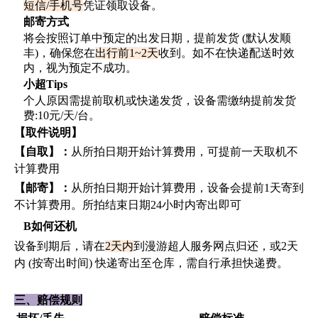
短信
/手机号
凭证领取设备。
邮寄方式
将会按照订单中预定的出发日期，提前发货
(默认发顺
丰)，确保您在
出行前
1~2天
收到。如不在快递配送时效
内，视为预定不成功。
小超
Tips
个人原因需提前取机或快递发货，设备需缴纳提前发货
费
:10元/天/台。
【取件说明】
【自取】：
从所拍日期开始计算费用，可提前一天取机不
计算费用
【邮寄】：
从所拍日期开始计算费用，设备会提前
1天寄到
不计算费用。所拍结束日期24小时内寄出即可
B如何还机
设备到期后，请在
2天内
到漫游超人服务网点归还，或
2天
内 (按寄出时间) 快递寄出至仓库，需自行承担快递费。
三、赔偿规则