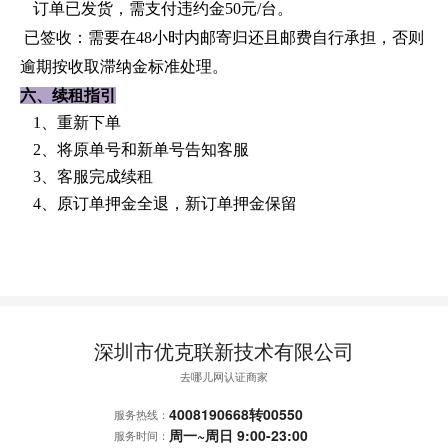
订单已发货，需支付违约金
50元/台。
已签收：需要在48小时内邮寄归还且邮费自行承担，否则
逾期按收取滞纳金标准处理。
六
、续租指引
1、重新下单
2、将原单号和新单号告知客服
3、客服完成续租
4、原订单押金全退，新订单押金保留
深圳市优克联新技术有限公司
去哪儿网认证商家
4008190668
转
00550
服务热线：
周一~周日 9:00-23:00
服务时间：