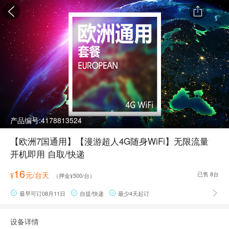


产品编号:
4178813524
【欧洲7国通用】【漫游超人4G随身WiFi】无限流量
开机即用 自取/快递
16
元/台天
已售
8
台
¥
（押金
500
/台）
¥
最早可订08月11日
自提/快递
最少4天起订




设备详情