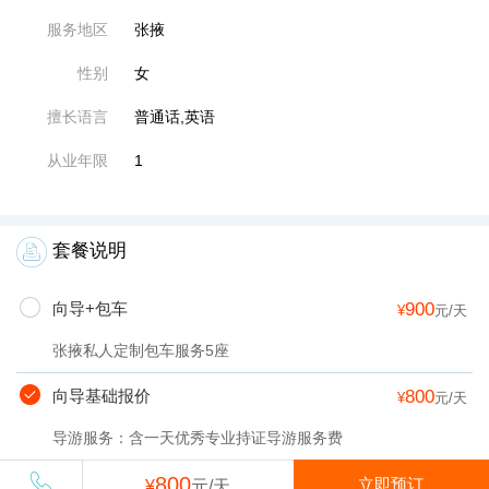
服务地区
张掖
性别
女
擅长语言
普通话,英语
从业年限
1
套餐说明
向导+包车
900
¥
元/天
张掖私人定制包车服务5座
向导基础报价
800
¥
元/天
导游服务：含一天优秀专业持证导游服务费
800
当地用车服务：含一天包5座车费用（包含车费、油费、司机
立即预订
¥
元/天