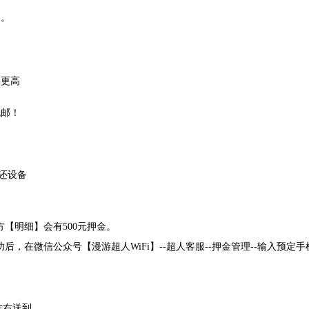
略。
率更高
包邮！
归还设备
【明细】会有500元押金。
，在微信公众号【漫游超人WiFi】--超人客服--押金管理--输入预定手机
左右送到