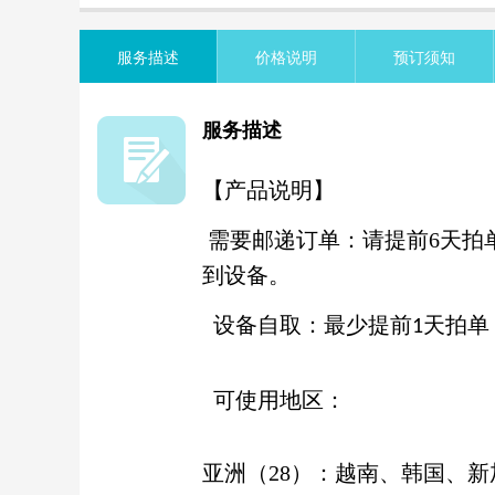
览
信
息
服务描述
价格说明
预订须知
服务描述
【产品说明】
需要邮递订单：请提前
6天
拍
到设备。
设备自取：最少
提前
天
拍单
1
可使用地区：
亚洲
（
28
）
：越南、韩国、新