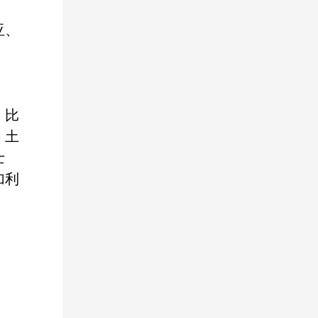
亚、
、比
、土
士
加利