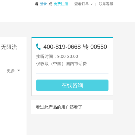
请
登录
或
免费注册
查看订单
联系客服
400-819-0668 转 00550
】无限流
接听时间：9:00-23:00
仅收取（中国）国内市话费
列支敦士登,
更多
克罗地亚,
斐济,
厄瓜多尔,
法国,
塞浦路斯,
智利,
玻利维亚,
俄
在线咨询
看过此产品的用户还看了