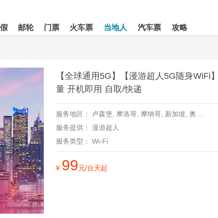
假
邮轮
门票
火车票
当地人
汽车票
攻略
【全球通用5G】【漫游超人5G随身WiFi
量 开机即用 自取/快递
服务地区：
卢森堡,
摩洛哥,
摩纳哥,
新加坡,
奥地利,
服务提供：
漫游超人
服务类型：
Wi-Fi
99
¥
元/台天起