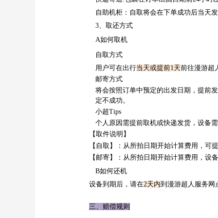
自助机柜：自取将会在下单成功后当天发
3、取还方式
A如何取机
自取方式
用户可在出行
当天或提前1天
前往漫游超
邮寄方式
将会按照订单中预定的出发日期，提前发货
定不成功。
小超Tips
个人原因需提前取机或快递发货，设备需缴
【取件说明】
【自取】：
从所拍日期开始计算费用，可
【邮寄】：
从所拍日期开始计算费用，设备
B如何还机
设备到期后，请在
2天内
到漫游超人服务网点
三、赔偿规则