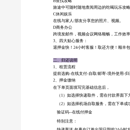
B查找攻略
旅途中可随时随地查阅周边的吃喝玩乐攻
C休闲娱乐
在线与家人/朋友分享您的照片、视频。
D商务办公
跨境发邮件，视频会议网络顺畅，工作效
3、四大贴心服务：
退押金快！24小时客服！取还方便！顺丰
二、归还说明
1、租赁流程
提前选购-在线支付-自取/邮寄-境外使用-
2、押金缴纳
在下单页面填写完基础信息后，
（1）如选择快递取件，需在付款界面下方
（2）如选择机场自取服务，需在下单成功后
验证码--在线付押金
特别注意：
快递寄送:包裹在订单出国日期前24小时