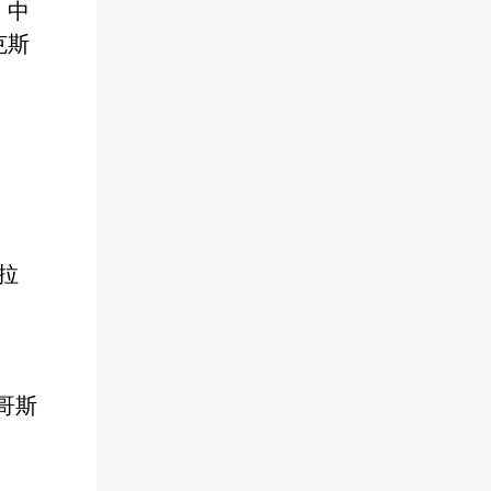
、中
克斯
拉
哥斯