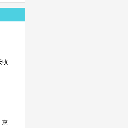
天
收
、柬