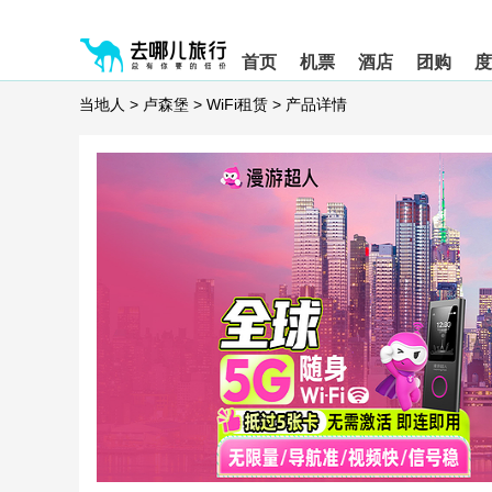
请
提
提
按
示:
示:
shift+enter
您
您
首页
机票
酒店
团购
度
进
已
已
入
进
离
当地人
>
卢森堡
>
WiFi租赁
>
产品详情
去
入
开
哪
网
网
网
站
站
智
导
导
能
航
航
导
区,
区
盲
本
语
区
音
域
引
含
导
有
模
6
式
个
模
块,
按
下
Tab
键
浏