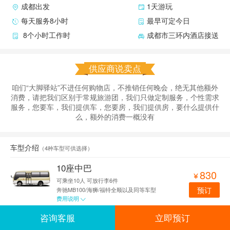
成都出发
1天游玩
每天服务8小时
最早可定今日
8个小时工作时
成都市三环内酒店接送
供应商说卖点
咱们“大脚驿站”不进任何购物店，不推销任何晚会，绝无其他额外
消费，请把我们区别于常规旅游团，我们只做定制服务，个性需求
服务，您要车，我们提供车，您要房，我们提供房，要什么提供什
么，额外的消费一概没有
车型介绍
（
4种车型可供选择
）
10座中巴
830

可乘坐10人
可放行李6件
预订
奔驰MB100/海狮/福特全顺以及同等车型
费用说明

咨询客服
立即预订
GL8
770
