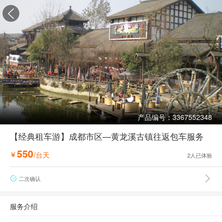

产品编号：3367552348
【经典租车游】成都市区—黄龙溪古镇往返包车服务
550
/台天

2
人已体验

二次确认

服务介绍