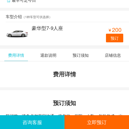
车型介绍
（
1种车型可供选择
）
豪华型7-9人座
200

预订
费用详情
退款说明
预订须知
店铺信息
费用详情
预订须知
预订前，请务必与商家沟通，将您的，假期，人数，年龄构成，出
咨询客服
立即预订
发时间，结束时间及想去的目的地等告知旅途无忧，旅途无忧就可
以为您量身定做适合您的行程。