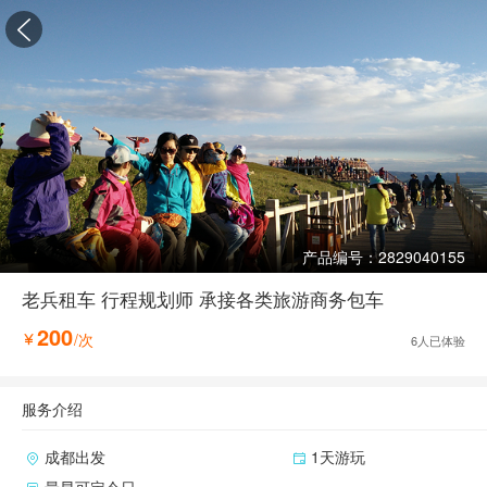

产品编号：2829040155
老兵租车 行程规划师 承接各类旅游商务包车
200
/次

6
人已体验
服务介绍
成都出发
1天游玩
最早可定今日