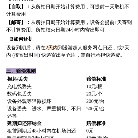
【自取】：
从所拍日期开始计算费用，可提前一天取机不
计算费用
【邮寄】：
从所拍日期开始计算费用，设备会提前
1天寄到
不计算费用。所拍结束日期24小时内寄出即可
B如何还机
设备到期后，请在
2天内
到漫游超人服务网点归还，或
2天
内 (按寄出时间) 快递寄出至仓库，需自行承担快递费。
三、赔偿规则
损坏
/丢失
赔偿标准
充电线丢失
10元/根
数码包丢失
20元/个
设备外观等轻微损坏
200元/台
设备丢失、进水、严重损坏、不归
500元/台
还等
延期归还滞纳金
赔偿标准
租赁到期后
48小时内在机场归还
0元