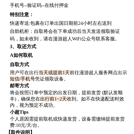
手机号--验证码--在线付押金
特别注意：
快递寄送
:包裹在订单出国日期前24小时左右送到
自助机柜：自取将会在下单成功后当天发送领取验证
码，如未收到，请在漫游超人
WiFi公众号联系客服。
3、取还方式
A如何取机
自取方式
用户可在出行
当天或提前
1天
前往漫游超人服务网点出示
短信
/手机号
凭证领取设备。
邮寄方式
将会按照订单中预定的出发日期，提前发货
(默认发顺
丰)，确保您在
出行前
1~2天
收到。如不在快递配送时效
内，视为预定不成功。
小超
Tips
个人原因需提前取机或快递发货，设备需缴纳提前发货
费
:10元/天/台。
【取件说明】