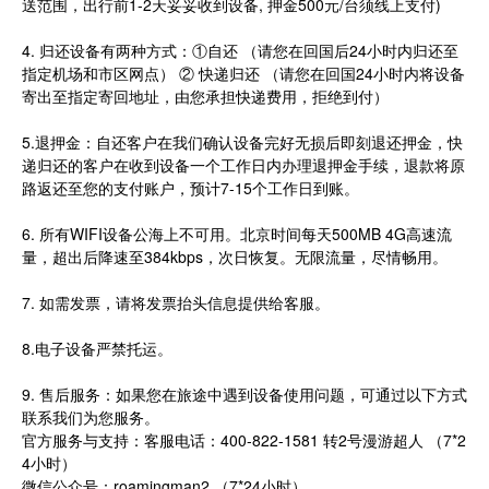
送范围，出行前1-2天妥妥收到设备, 押金500元/台须线上支付)
4. 归还设备有两种方式：①自还 （请您在回国后24小时内归还至
指定机场和市区网点） ② 快递归还 （请您在回国24小时内将设备
寄出至指定寄回地址，由您承担快递费用，拒绝到付）
5.退押金：自还客户在我们确认设备完好无损后即刻退还押金，快
递归还的客户在收到设备一个工作日内办理退押金手续，退款将原
路返还至您的支付账户，预计7-15个工作日到账。
6. 所有WIFI设备公海上不可用。北京时间每天500MB 4G高速流
量，超出后降速至384kbps，次日恢复。无限流量，尽情畅用。
7. 如需发票，请将发票抬头信息提供给客服。
8.电子设备严禁托运。
9. 售后服务：如果您在旅途中遇到设备使用问题，可通过以下方式
联系我们为您服务。
官方服务与支持：客服电话：400-822-1581 转2号漫游超人 （7*2
4小时）
微信公众号：roamingman2 （7*24小时）