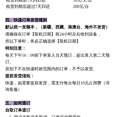
租赁到期后
7天内归还
10元/天/台
租赁到期后超过
7天归还
200元/台
四、快递订单发货规则
默认统一发顺丰，（新疆、西藏、港澳台、海外不发货）
请确保在订单【取机日期】前
24小时左右收到设备，
所以下单时，务必正确选择【取机日期】
特别注意：
每天下午
16：00前下单算入当天预订，超出算入第二天预
订。
若拍下不在快递时效范围内的订单，不予以发货。
提前发货须知：
快递，如需要提前发货，需支付每台每日
10元占用费（详
询客服）
五、如何退订
自取订单退订