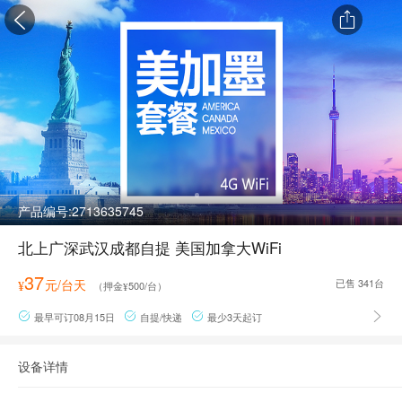


产品编号:
2713635745
北上广深武汉成都自提 美国加拿大WiFi
37
元/台天
已售
341
台
¥
（押金
500
/台）
¥
最早可订08月15日
自提/快递
最少3天起订




设备详情