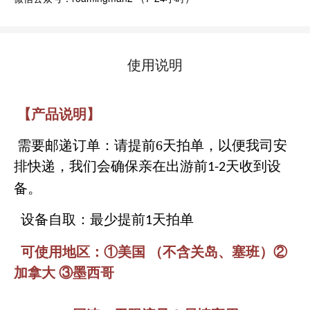
使用说明
【产品说明】
需要邮递订单：请
提前
6天
拍单，以便我司安
排快递，我们会确保亲在出游前
天
收到设
1-2
备。
设备自取：最少
提前
天
拍单
1
可使用地区：①美国 （不含关岛、塞班）②
加拿大 ③墨西哥