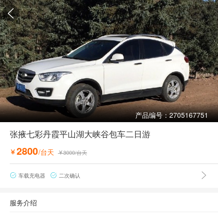

产品编号：2705167751
张掖七彩丹霞平山湖大峡谷包车二日游
2800
/台天

3000
/台天


车载充电器
二次确认


服务介绍