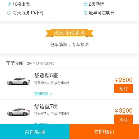
张掖出发
2天游玩
每天服务10小时
最早可定明日
供应商说卖点
包车畅游，专车接送
车型介绍
（
2种车型可供选择
）
舒适型5座
2800

可乘坐5人
可放行李6件
预订
费用说明

舒适型7座
3200

可乘坐7人
可放行李6件
预订
费用说明

咨询客服
立即预订